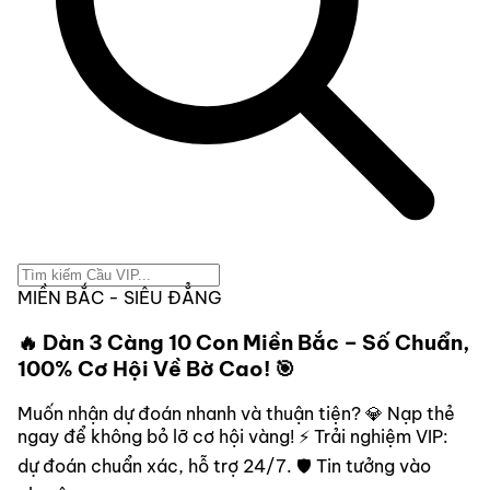
MIỀN BẮC - SIÊU ĐẲNG
🔥 Dàn 3 Càng 10 Con Miền Bắc – Số Chuẩn,
100% Cơ Hội Về Bờ Cao! 🎯
Muốn nhận dự đoán nhanh và thuận tiện? 💎 Nạp thẻ
ngay để không bỏ lỡ cơ hội vàng! ⚡️ Trải nghiệm VIP:
dự đoán chuẩn xác, hỗ trợ 24/7. 🛡️ Tin tưởng vào