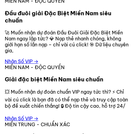
MIỀN NAM - ĐỘC QUYỀN
Đầu đuôi giải Đặc Biệt Miền Nam siêu
chuẩn
🚀 Muốn nhận dự đoán Đầu Đuôi Giải Đặc Biệt Miền
Nam ngay lập tức? 💎 Nạp thẻ nhanh chóng, không
giới hạn số lần nạp – chỉ vài cú click! 🎯 Dữ liệu chuyên
gia,
Nhận Số VIP →
MIỀN NAM - ĐỘC QUYỀN
Giải đặc biệt Miền Nam siêu chuẩn
💥 Muốn nhận dự đoán chuẩn VIP ngay tức thì? ⚡️ Chỉ
vài cú click là bạn đã có thể nạp thẻ và truy cập toàn
bộ đề xuất chiến thắng! 🔒 Độ tin cậy cao, hỗ trợ 24/
Nhận Số VIP →
MIỀN TRUNG - CHUẨN XÁC