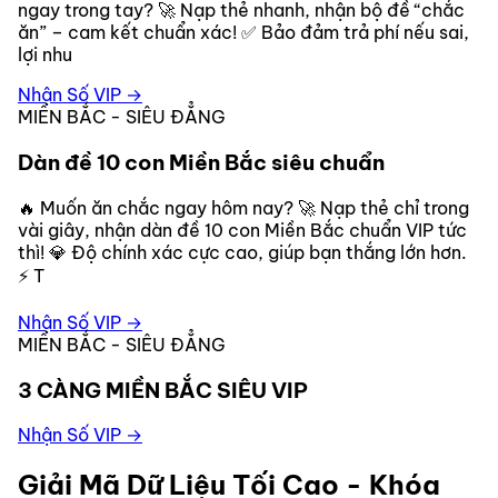
ngay trong tay? 🚀 Nạp thẻ nhanh, nhận bộ đề “chắc
ăn” – cam kết chuẩn xác! ✅ Bảo đảm trả phí nếu sai,
lợi nhu
Nhận Số VIP →
MIỀN BẮC - SIÊU ĐẲNG
Dàn đề 10 con Miền Bắc siêu chuẩn
🔥 Muốn ăn chắc ngay hôm nay? 🚀 Nạp thẻ chỉ trong
vài giây, nhận dàn đề 10 con Miền Bắc chuẩn VIP tức
thì! 💎 Độ chính xác cực cao, giúp bạn thắng lớn hơn.
⚡ T
Nhận Số VIP →
MIỀN BẮC - SIÊU ĐẲNG
3 CÀNG MIỀN BẮC SIÊU VIP
Nhận Số VIP →
Giải Mã Dữ Liệu Tối Cao - Khóa