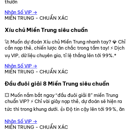
thườn
Nhận Số VIP →
MIỀN TRUNG - CHUẨN XÁC
Xíu chủ Miền Trung siêu chuẩn
🚀 Muốn dự đoán Xíu chủ Miền Trung nhanh tay? 💎 Chỉ
cần nạp thẻ, chiến lược ăn chắc trong tầm tay! ⚡ Dịch
vụ VIP, dữ liệu chuyên gia, tỉ lệ thắng lên tới 99%.*
Nhận Số VIP →
MIỀN TRUNG - CHUẨN XÁC
Đầu đuôi giải 8 Miền Trung siêu chuẩn
💥 Muốn nắm bắt ngay “đầu đuôi giải 8” miền Trung
chuẩn VIP? ⚡ Chỉ vài giây nạp thẻ, dự đoán sẽ hiện ra
tức thì trong khung dưới. 👍 Độ tin cậy lên tới 99 %, ăn
Nhận Số VIP →
MIỀN TRUNG - CHUẨN XÁC