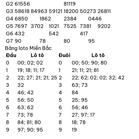
G2
61556
81119
G3
58618
84963
59121
18200
50273
26811
G4
6850
1862
2384
0446
G5
7697
3702
1021
7525
7381
9202
G6
432
542
417
G7
90
78
80
95
Bảng loto Miền Bắc
Đầu
Lô tô
Đuôi
Lô tô
0
00; 02; 02
0
00; 50; 90; 80
1
19; 18; 11; 17
1
21; 11; 21; 81
2
22; 27; 21; 21; 25
2
22; 62; 02; 02; 32; 42
3
32
3
63; 73
4
46; 42
4
84
5
56; 50
5
25; 95
6
63; 62
6
56; 46
7
73; 78
7
27; 97; 17
8
84; 81; 80
8
18; 78
9
97; 90; 95
9
19