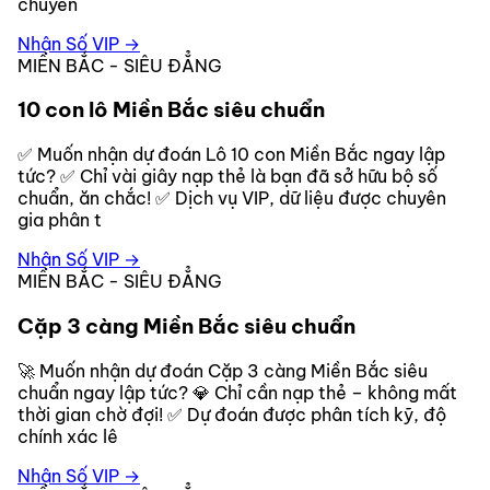
chuyên
Nhận Số VIP →
MIỀN BẮC - SIÊU ĐẲNG
10 con lô Miền Bắc siêu chuẩn
✅ Muốn nhận dự đoán Lô 10 con Miền Bắc ngay lập
tức? ✅ Chỉ vài giây nạp thẻ là bạn đã sở hữu bộ số
chuẩn, ăn chắc! ✅ Dịch vụ VIP, dữ liệu được chuyên
gia phân t
Nhận Số VIP →
MIỀN BẮC - SIÊU ĐẲNG
Cặp 3 càng Miền Bắc siêu chuẩn
🚀 Muốn nhận dự đoán Cặp 3 càng Miền Bắc siêu
chuẩn ngay lập tức? 💎 Chỉ cần nạp thẻ – không mất
thời gian chờ đợi! ✅ Dự đoán được phân tích kỹ, độ
chính xác lê
Nhận Số VIP →