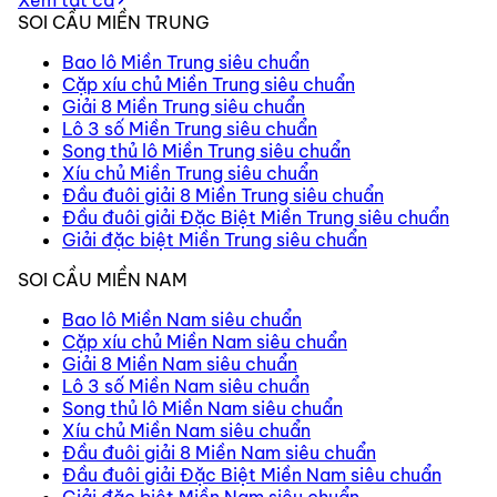
Xem tất cả
SOI CẦU MIỀN TRUNG
Bao lô Miền Trung siêu chuẩn
Cặp xíu chủ Miền Trung siêu chuẩn
Giải 8 Miền Trung siêu chuẩn
Lô 3 số Miền Trung siêu chuẩn
Song thủ lô Miền Trung siêu chuẩn
Xíu chủ Miền Trung siêu chuẩn
Đầu đuôi giải 8 Miền Trung siêu chuẩn
Đầu đuôi giải Đặc Biệt Miền Trung siêu chuẩn
Giải đặc biệt Miền Trung siêu chuẩn
SOI CẦU MIỀN NAM
Bao lô Miền Nam siêu chuẩn
Cặp xíu chủ Miền Nam siêu chuẩn
Giải 8 Miền Nam siêu chuẩn
Lô 3 số Miền Nam siêu chuẩn
Song thủ lô Miền Nam siêu chuẩn
Xíu chủ Miền Nam siêu chuẩn
Đầu đuôi giải 8 Miền Nam siêu chuẩn
Đầu đuôi giải Đặc Biệt Miền Nam siêu chuẩn