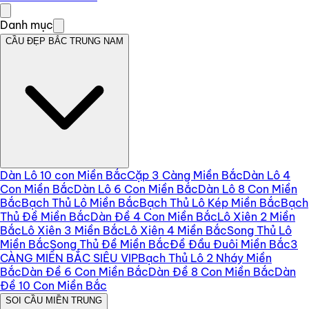
Danh mục
CẦU ĐẸP BẮC TRUNG NAM
Dàn Lô 10 con Miền Bắc
Cặp 3 Càng Miền Bắc
Dàn Lô 4
Con Miền Bắc
Dàn Lô 6 Con Miền Bắc
Dàn Lô 8 Con Miền
Bắc
Bạch Thủ Lô Miền Bắc
Bạch Thủ Lô Kép Miền Bắc
Bạch
Thủ Đề Miền Bắc
Dàn Đề 4 Con Miền Bắc
Lô Xiên 2 Miền
Bắc
Lô Xiên 3 Miền Bắc
Lô Xiên 4 Miền Bắc
Song Thủ Lô
Miền Bắc
Song Thủ Đề Miền Bắc
Đề Đầu Đuôi Miền Bắc
3
CÀNG MIỀN BẮC SIÊU VIP
Bạch Thủ Lô 2 Nháy Miền
Bắc
Dàn Đề 6 Con Miền Bắc
Dàn Đề 8 Con Miền Bắc
Dàn
Đề 10 Con Miền Bắc
SOI CẦU MIỀN TRUNG