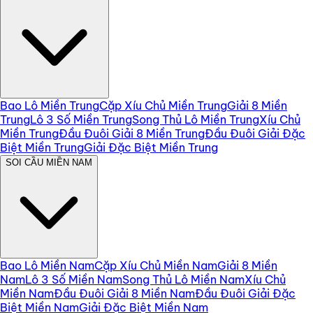
Bao Lô Miền Trung
Cặp Xíu Chủ Miền Trung
Giải 8 Miền
Trung
Lô 3 Số Miền Trung
Song Thủ Lô Miền Trung
Xíu Chủ
Miền Trung
Đầu Đuôi Giải 8 Miền Trung
Đầu Đuôi Giải Đặc
Biệt Miền Trung
Giải Đặc Biệt Miền Trung
SOI CẦU MIỀN NAM
Bao Lô Miền Nam
Cặp Xíu Chủ Miền Nam
Giải 8 Miền
Nam
Lô 3 Số Miền Nam
Song Thủ Lô Miền Nam
Xíu Chủ
Miền Nam
Đầu Đuôi Giải 8 Miền Nam
Đầu Đuôi Giải Đặc
Biệt Miền Nam
Giải Đặc Biệt Miền Nam