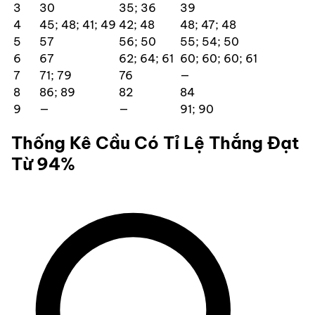
3
30
35; 36
39
4
45; 48; 41; 49
42; 48
48; 47; 48
5
57
56; 50
55; 54; 50
6
67
62; 64; 61
60; 60; 60; 61
7
71; 79
76
—
8
86; 89
82
84
9
—
—
91; 90
Thống Kê Cầu Có Tỉ Lệ Thắng Đạt
Từ 94%