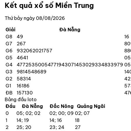
Kết quả xổ số Miền Trung
Thứ bảy ngày 08/08/2026
Giải
Đà Nẵng
G8
49
16
G7
267
80
G6
9320
6202
1757
88
G5
4641
05
G4
47725
35005
47719
43071
45302
93348
33979
05
G3
98145
48689
14
G2
58314
42
G1
16186
57
ĐB
157130
47
Bảng đầu loto
Đầu
Đà Nẵng
Đắc Nông
Quảng Ngãi
0
05; 02; 02
02; 00; 09
02; 07
1
14; 19
14; 16
18
2
25; 20
23; 24
27