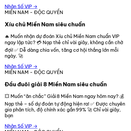
Nhận Số VIP →
MIỀN NAM - ĐỘC QUYỀN
Xíu chủ Miền Nam siêu chuẩn
🔥 Muốn nhận dự đoán Xíu chủ Miền Nam chuẩn VIP
ngay lập tức? 💳 Nạp thẻ chỉ vài giây, không cần chờ
đợi! ✅ Dễ dàng chia vốn, tăng cơ hội thắng lớn mỗi
ngày. 🚀
Nhận Số VIP →
MIỀN NAM - ĐỘC QUYỀN
Đầu đuôi giải 8 Miền Nam siêu chuẩn
💥 Muốn “ăn chắc” Giải 8 Miền Nam ngay hôm nay? 💰
Nạp thẻ – số dự đoán tự động hiện ra! ✅ Được chuyên
gia phân tích, độ chính xác gần 99% 🚀 Chỉ vài giây,
bạn
Nhận Số VIP →