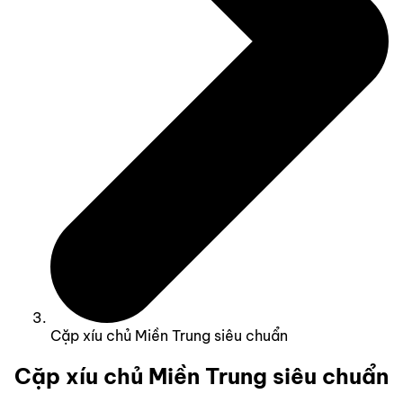
Cặp xíu chủ Miền Trung siêu chuẩn
Cặp xíu chủ Miền Trung siêu chuẩn