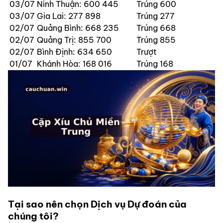
03/07
Ninh Thuận: 600 445
Trúng 600
03/07
Gia Lai: 277 898
Trúng 277
02/07
Quảng Bình: 668 235
Trúng 668
02/07
Quảng Trị: 855 700
Trúng 855
02/07
Bình Định: 634 650
Trượt
01/07
Khánh Hòa: 168 016
Trúng 168
Tại sao nên chọn Dịch vụ Dự đoán của
chúng tôi?