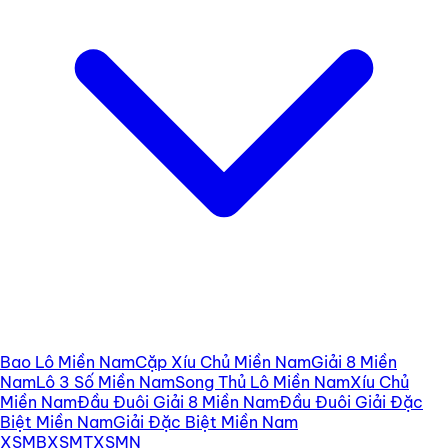
Bao Lô Miền Nam
Cặp Xíu Chủ Miền Nam
Giải 8 Miền
Nam
Lô 3 Số Miền Nam
Song Thủ Lô Miền Nam
Xíu Chủ
Miền Nam
Đầu Đuôi Giải 8 Miền Nam
Đầu Đuôi Giải Đặc
Biệt Miền Nam
Giải Đặc Biệt Miền Nam
XSMB
XSMT
XSMN