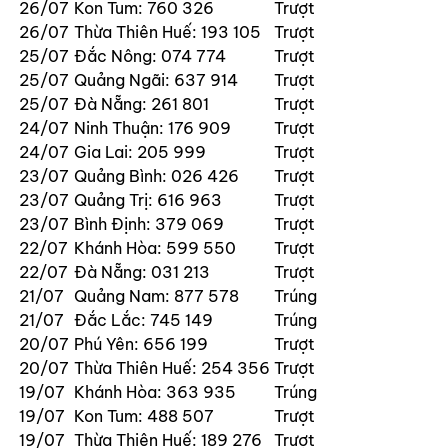
26/07
Kon Tum: 760 326
Trượt
26/07
Thừa Thiên Huế: 193 105
Trượt
25/07
Đắc Nông: 074 774
Trượt
25/07
Quảng Ngãi: 637 914
Trượt
25/07
Đà Nẵng: 261 801
Trượt
24/07
Ninh Thuận: 176 909
Trượt
24/07
Gia Lai: 205 999
Trượt
23/07
Quảng Bình: 026 426
Trượt
23/07
Quảng Trị: 616 963
Trượt
23/07
Bình Định: 379 069
Trượt
22/07
Khánh Hòa: 599 550
Trượt
22/07
Đà Nẵng: 031 213
Trượt
21/07
Quảng Nam: 877 578
Trúng
21/07
Đắc Lắc: 745 149
Trúng
20/07
Phú Yên: 656 199
Trượt
20/07
Thừa Thiên Huế: 254 356
Trượt
19/07
Khánh Hòa: 363 935
Trúng
19/07
Kon Tum: 488 507
Trượt
19/07
Thừa Thiên Huế: 189 276
Trượt