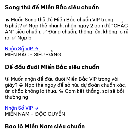
Song thủ đề Miền Bắc siêu chuẩn
🔥 Muốn Song thủ đề Miền Bắc chuẩn VIP trong
5 phút? ✅ Nạp thẻ nhanh, nhận ngay 2 con đề “CHẮC
ĂN” siêu chuẩn. ✅ Đúng chuẩn, thắng lớn, không lo rủi
ro. ✅ Nạp b
Nhận Số VIP →
MIỀN BẮC - SIÊU ĐẲNG
Đề đầu đuôi Miền Bắc siêu chuẩn
🎯 Muốn nhận đề đầu đuôi Miền Bắc VIP trong vài
giây? 💎 Nạp thẻ ngay để sở hữu dự đoán chuẩn xác,
ăn chắc không lo thua. 🚀 Cam kết thắng, sai sẽ bồi
thường ng
Nhận Số VIP →
MIỀN NAM - ĐỘC QUYỀN
Bao lô Miền Nam siêu chuẩn