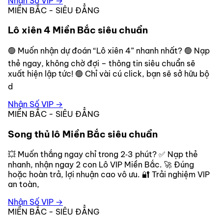
Nhận Số VIP →
MIỀN BẮC - SIÊU ĐẲNG
Lô xiên 4 Miền Bắc siêu chuẩn
🟢 Muốn nhận dự đoán “Lô xiên 4” nhanh nhất? 🟢 Nạp
thẻ ngay, không chờ đợi – thông tin siêu chuẩn sẽ
xuất hiện lập tức! 🟢 Chỉ vài cú click, bạn sẽ sở hữu bộ
d
Nhận Số VIP →
MIỀN BẮC - SIÊU ĐẲNG
Song thủ lô Miền Bắc siêu chuẩn
💥 Muốn thắng ngay chỉ trong 2‑3 phút? ✅ Nạp thẻ
nhanh, nhận ngay 2 con Lô VIP Miền Bắc. 🚀 Đúng
hoặc hoàn trả, lợi nhuận cao vô ưu. 🔐 Trải nghiệm VIP
an toàn,
Nhận Số VIP →
MIỀN BẮC - SIÊU ĐẲNG