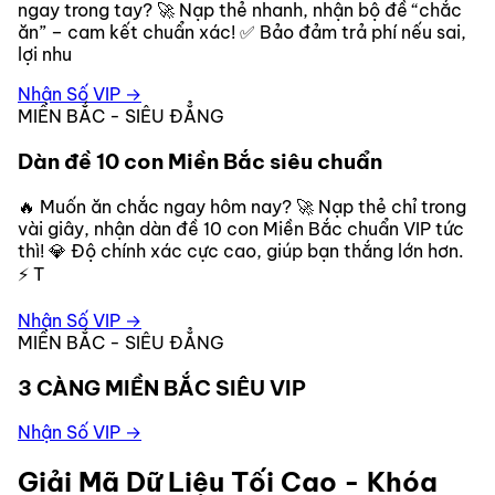
ngay trong tay? 🚀 Nạp thẻ nhanh, nhận bộ đề “chắc
ăn” – cam kết chuẩn xác! ✅ Bảo đảm trả phí nếu sai,
lợi nhu
Nhận Số VIP →
MIỀN BẮC - SIÊU ĐẲNG
Dàn đề 10 con Miền Bắc siêu chuẩn
🔥 Muốn ăn chắc ngay hôm nay? 🚀 Nạp thẻ chỉ trong
vài giây, nhận dàn đề 10 con Miền Bắc chuẩn VIP tức
thì! 💎 Độ chính xác cực cao, giúp bạn thắng lớn hơn.
⚡ T
Nhận Số VIP →
MIỀN BẮC - SIÊU ĐẲNG
3 CÀNG MIỀN BẮC SIÊU VIP
Nhận Số VIP →
Giải Mã Dữ Liệu Tối Cao - Khóa