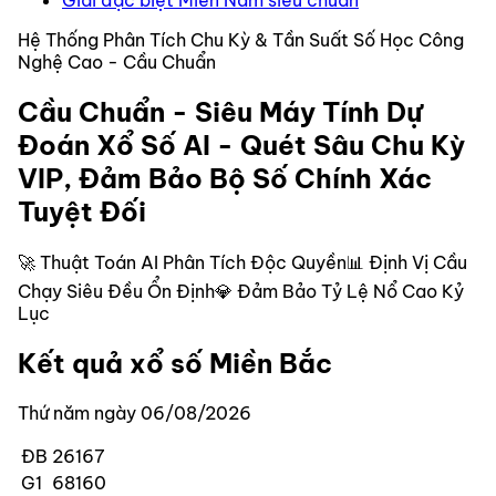
Giải đặc biệt Miền Nam siêu chuẩn
Hệ Thống Phân Tích Chu Kỳ & Tần Suất Số Học Công
Nghệ Cao - Cầu Chuẩn
Cầu Chuẩn - Siêu Máy Tính Dự
Đoán Xổ Số AI - Quét Sâu Chu Kỳ
VIP, Đảm Bảo Bộ Số Chính Xác
Tuyệt Đối
🚀 Thuật Toán AI Phân Tích Độc Quyền
📊 Định Vị Cầu
Chạy Siêu Đều Ổn Định
💎 Đảm Bảo Tỷ Lệ Nổ Cao Kỷ
Lục
Kết quả xổ số Miền Bắc
Thứ năm ngày 06/08/2026
ĐB
26167
G1
68160