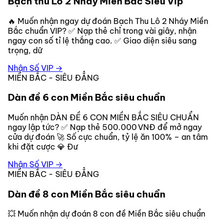
Bạch thu Lô 2 Nháy Miền Bắc Siêu Víp
🔥 Muốn nhận ngay dự đoán Bạch Thu Lô 2 Nháy Miền
Bắc chuẩn VIP? ✅ Nạp thẻ chỉ trong vài giây, nhận
ngay con số tỉ lệ thắng cao. ✅ Giao diện siêu sang
trọng, dữ
Nhận Số VIP →
MIỀN BẮC - SIÊU ĐẲNG
Dàn đề 6 con Miền Bắc siêu chuẩn
Muốn nhận DÀN ĐỀ 6 CON MIỀN BẮC SIÊU CHUẨN
ngay lập tức? ✅ Nạp thẻ 500.000 VNĐ để mở ngay
cửa dự đoán 🚀 Số cực chuẩn, tỷ lệ ăn 100% – an tâm
khi đặt cược 💎 Đư
Nhận Số VIP →
MIỀN BẮC - SIÊU ĐẲNG
Dàn đề 8 con Miền Bắc siêu chuẩn
💥 Muốn nhận dự đoán 8 con đề Miền Bắc siêu chuẩn