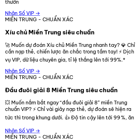
thườn
Nhận Số VIP →
MIỀN TRUNG - CHUẨN XÁC
Xíu chủ Miền Trung siêu chuẩn
🚀 Muốn dự đoán Xíu chủ Miền Trung nhanh tay? 💎 Chỉ
cần nạp thẻ, chiến lược ăn chắc trong tầm tay! ⚡ Dịch
vụ VIP, dữ liệu chuyên gia, tỉ lệ thắng lên tới 99%.*
Nhận Số VIP →
MIỀN TRUNG - CHUẨN XÁC
Đầu đuôi giải 8 Miền Trung siêu chuẩn
💥 Muốn nắm bắt ngay “đầu đuôi giải 8” miền Trung
chuẩn VIP? ⚡ Chỉ vài giây nạp thẻ, dự đoán sẽ hiện ra
tức thì trong khung dưới. 👍 Độ tin cậy lên tới 99 %, ăn
Nhận Số VIP →
MIỀN TRUNG - CHUẨN XÁC