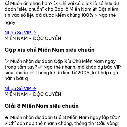
💥 Muốn ăn chắc hơn? 🚀 Chỉ vài cú click là sở hữu dự
đoán “siêu chuẩn” cho Bao lô Miền Nam 🔐 Đặt niềm
tin vào số liệu đã được kiểm chứng 100% ⚡ Nạp thẻ
ngay,
Nhận Số VIP →
MIỀN NAM - ĐỘC QUYỀN
Cặp xíu chủ Miền Nam siêu chuẩn
🚀 Muốn nhận dự đoán Cặp Xíu Chủ Miền Nam ngay
trong tầm tay? ✅ Nạp thẻ nhanh, mở khóa dự báo VIP
siêu chuẩn. ✅ Thống kê dữ liệu từ 2005, kết hợp ngũ
hành bát q
Nhận Số VIP →
MIỀN NAM - ĐỘC QUYỀN
Giải 8 Miền Nam siêu chuẩn
🔥 Muốn nhận dự đoán Giải 8 Miền Nam ngay lập tức?
⚡ Chỉ cần nạp thẻ nhanh chóng, thông tin “Cầu Vàng”