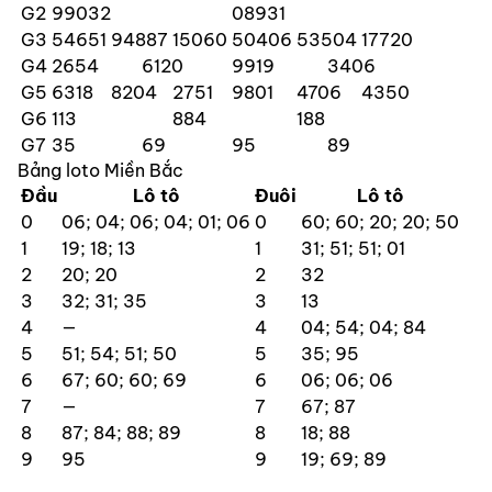
G2
99032
08931
G3
54651
94887
15060
50406
53504
17720
G4
2654
6120
9919
3406
G5
6318
8204
2751
9801
4706
4350
G6
113
884
188
G7
35
69
95
89
Bảng loto Miền Bắc
Đầu
Lô tô
Đuôi
Lô tô
0
06; 04; 06; 04; 01; 06
0
60; 60; 20; 20; 50
1
19; 18; 13
1
31; 51; 51; 01
2
20; 20
2
32
3
32; 31; 35
3
13
4
—
4
04; 54; 04; 84
5
51; 54; 51; 50
5
35; 95
6
67; 60; 60; 69
6
06; 06; 06
7
—
7
67; 87
8
87; 84; 88; 89
8
18; 88
9
95
9
19; 69; 89