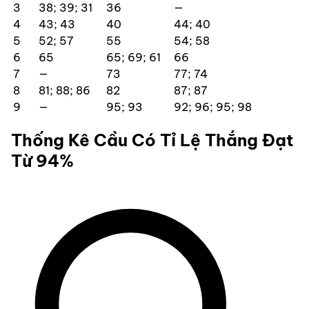
3
38; 39; 31
36
—
4
43; 43
40
44; 40
5
52; 57
55
54; 58
6
65
65; 69; 61
66
7
—
73
77; 74
8
81; 88; 86
82
87; 87
9
—
95; 93
92; 96; 95; 98
Thống Kê Cầu Có Tỉ Lệ Thắng Đạt
Từ 94%