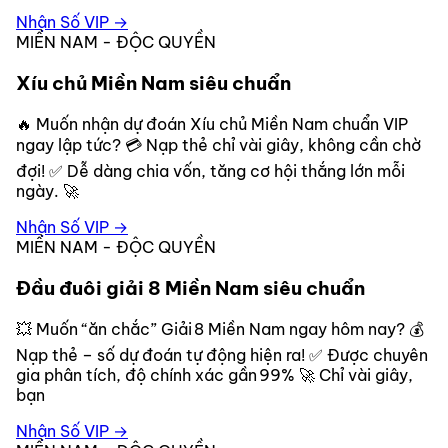
Nhận Số VIP →
MIỀN NAM - ĐỘC QUYỀN
Xíu chủ Miền Nam siêu chuẩn
🔥 Muốn nhận dự đoán Xíu chủ Miền Nam chuẩn VIP
ngay lập tức? 💳 Nạp thẻ chỉ vài giây, không cần chờ
đợi! ✅ Dễ dàng chia vốn, tăng cơ hội thắng lớn mỗi
ngày. 🚀
Nhận Số VIP →
MIỀN NAM - ĐỘC QUYỀN
Đầu đuôi giải 8 Miền Nam siêu chuẩn
💥 Muốn “ăn chắc” Giải 8 Miền Nam ngay hôm nay? 💰
Nạp thẻ – số dự đoán tự động hiện ra! ✅ Được chuyên
gia phân tích, độ chính xác gần 99% 🚀 Chỉ vài giây,
bạn
Nhận Số VIP →