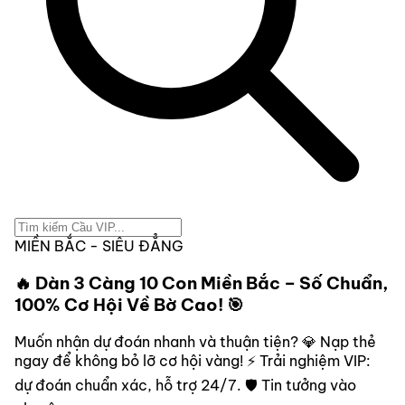
MIỀN BẮC - SIÊU ĐẲNG
🔥 Dàn 3 Càng 10 Con Miền Bắc – Số Chuẩn,
100% Cơ Hội Về Bờ Cao! 🎯
Muốn nhận dự đoán nhanh và thuận tiện? 💎 Nạp thẻ
ngay để không bỏ lỡ cơ hội vàng! ⚡️ Trải nghiệm VIP:
dự đoán chuẩn xác, hỗ trợ 24/7. 🛡️ Tin tưởng vào