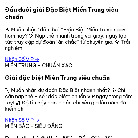
Đầu đuôi giải Đặc Biệt Miền Trung siêu
chuẩn
🌟 Muốn nhận “đầu đuôi” Đặc Biệt Miền Trung ngay
hôm nay? 🚀 Nạp thẻ nhanh trong vài giây, ngay lập
tức truy cập dự đoán “ăn chắc” từ chuyên gia. 💎 Trải
nghiệm
Nhận Số VIP →
MIỀN TRUNG - CHUẨN XÁC
Giải đặc biệt Miền Trung siêu chuẩn
🚀 Muốn nhận dự đoán Đặc Biệt nhanh nhất? 💎 Chỉ
cần nạp thẻ – số “đặc biệt” chuẩn VIP ngay trong tầm
tay! 🔐 Độ tin cậy cao – các chuyên gia lâu năm đã
kiểm ch
Nhận Số VIP →
MIỀN BẮC - SIÊU ĐẲNG