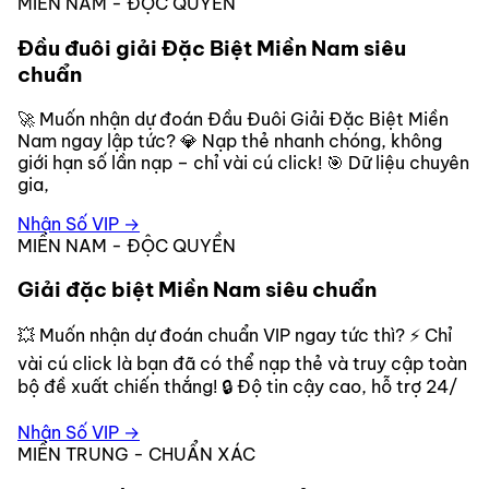
MIỀN NAM - ĐỘC QUYỀN
Đầu đuôi giải Đặc Biệt Miền Nam siêu
chuẩn
🚀 Muốn nhận dự đoán Đầu Đuôi Giải Đặc Biệt Miền
Nam ngay lập tức? 💎 Nạp thẻ nhanh chóng, không
giới hạn số lần nạp – chỉ vài cú click! 🎯 Dữ liệu chuyên
gia,
Nhận Số VIP →
MIỀN NAM - ĐỘC QUYỀN
Giải đặc biệt Miền Nam siêu chuẩn
💥 Muốn nhận dự đoán chuẩn VIP ngay tức thì? ⚡️ Chỉ
vài cú click là bạn đã có thể nạp thẻ và truy cập toàn
bộ đề xuất chiến thắng! 🔒 Độ tin cậy cao, hỗ trợ 24/
Nhận Số VIP →
MIỀN TRUNG - CHUẨN XÁC