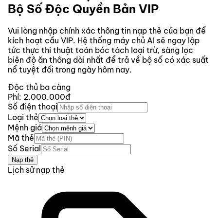
Bộ Số Độc Quyền Bản VIP
Vui lòng nhập chính xác thông tin nạp thẻ của bạn để
kích hoạt cầu VIP. Hệ thống máy chủ AI sẽ ngay lập
tức thực thi thuật toán bóc tách loại trừ, sàng lọc
biên độ ăn thông dài nhất để trả về bộ số có xác suất
nổ tuyệt đối trong ngày hôm nay.
Độc thủ ba càng
Phí: 2.000.000đ
Số điện thoại
Loại thẻ
Mệnh giá
Mã thẻ
Số Serial
Nạp thẻ
Lịch sử nạp thẻ