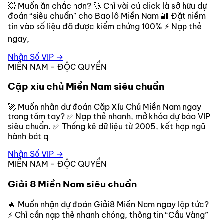
💥 Muốn ăn chắc hơn? 🚀 Chỉ vài cú click là sở hữu dự
đoán “siêu chuẩn” cho Bao lô Miền Nam 🔐 Đặt niềm
tin vào số liệu đã được kiểm chứng 100% ⚡ Nạp thẻ
ngay,
Nhận Số VIP →
MIỀN NAM - ĐỘC QUYỀN
Cặp xíu chủ Miền Nam siêu chuẩn
🚀 Muốn nhận dự đoán Cặp Xíu Chủ Miền Nam ngay
trong tầm tay? ✅ Nạp thẻ nhanh, mở khóa dự báo VIP
siêu chuẩn. ✅ Thống kê dữ liệu từ 2005, kết hợp ngũ
hành bát q
Nhận Số VIP →
MIỀN NAM - ĐỘC QUYỀN
Giải 8 Miền Nam siêu chuẩn
🔥 Muốn nhận dự đoán Giải 8 Miền Nam ngay lập tức?
⚡ Chỉ cần nạp thẻ nhanh chóng, thông tin “Cầu Vàng”