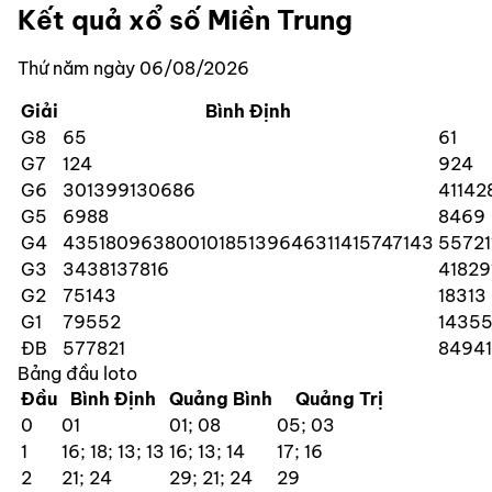
Kết quả xổ số Miền Trung
Thứ năm ngày 06/08/2026
Giải
Bình Định
G8
65
61
G7
124
924
G6
3013
9913
0686
4114
2
G5
6988
8469
G4
43518
09638
00101
85139
64631
14157
47143
55721
G3
34381
37816
41829
G2
75143
18313
G1
79552
1435
ĐB
577821
8494
Bảng đầu loto
Đầu
Bình Định
Quảng Bình
Quảng Trị
0
01
01; 08
05; 03
1
16; 18; 13; 13
16; 13; 14
17; 16
2
21; 24
29; 21; 24
29