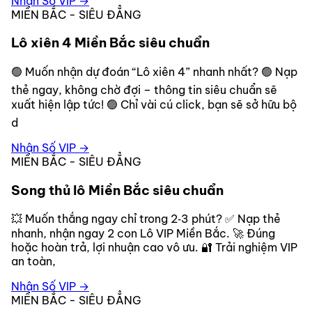
Nhận Số VIP →
MIỀN BẮC - SIÊU ĐẲNG
Lô xiên 4 Miền Bắc siêu chuẩn
🟢 Muốn nhận dự đoán “Lô xiên 4” nhanh nhất? 🟢 Nạp
thẻ ngay, không chờ đợi – thông tin siêu chuẩn sẽ
xuất hiện lập tức! 🟢 Chỉ vài cú click, bạn sẽ sở hữu bộ
d
Nhận Số VIP →
MIỀN BẮC - SIÊU ĐẲNG
Song thủ lô Miền Bắc siêu chuẩn
💥 Muốn thắng ngay chỉ trong 2‑3 phút? ✅ Nạp thẻ
nhanh, nhận ngay 2 con Lô VIP Miền Bắc. 🚀 Đúng
hoặc hoàn trả, lợi nhuận cao vô ưu. 🔐 Trải nghiệm VIP
an toàn,
Nhận Số VIP →
MIỀN BẮC - SIÊU ĐẲNG