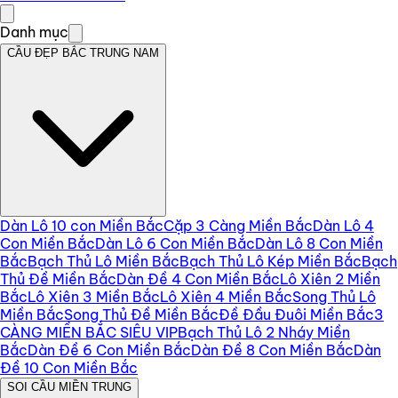
Danh mục
CẦU ĐẸP BẮC TRUNG NAM
Dàn Lô 10 con Miền Bắc
Cặp 3 Càng Miền Bắc
Dàn Lô 4
Con Miền Bắc
Dàn Lô 6 Con Miền Bắc
Dàn Lô 8 Con Miền
Bắc
Bạch Thủ Lô Miền Bắc
Bạch Thủ Lô Kép Miền Bắc
Bạch
Thủ Đề Miền Bắc
Dàn Đề 4 Con Miền Bắc
Lô Xiên 2 Miền
Bắc
Lô Xiên 3 Miền Bắc
Lô Xiên 4 Miền Bắc
Song Thủ Lô
Miền Bắc
Song Thủ Đề Miền Bắc
Đề Đầu Đuôi Miền Bắc
3
CÀNG MIỀN BẮC SIÊU VIP
Bạch Thủ Lô 2 Nháy Miền
Bắc
Dàn Đề 6 Con Miền Bắc
Dàn Đề 8 Con Miền Bắc
Dàn
Đề 10 Con Miền Bắc
SOI CẦU MIỀN TRUNG