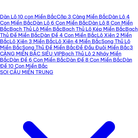
Dàn Lô 10 con Miền Bắc
Cặp 3 Càng Miền Bắc
Dàn Lô 4
Con Miền Bắc
Dàn Lô 6 Con Miền Bắc
Dàn Lô 8 Con Miền
Bắc
Bạch Thủ Lô Miền Bắc
Bạch Thủ Lô Kép Miền Bắc
Bạch
Thủ Đề Miền Bắc
Dàn Đề 4 Con Miền Bắc
Lô Xiên 2 Miền
Bắc
Lô Xiên 3 Miền Bắc
Lô Xiên 4 Miền Bắc
Song Thủ Lô
Miền Bắc
Song Thủ Đề Miền Bắc
Đề Đầu Đuôi Miền Bắc
3
CÀNG MIỀN BẮC SIÊU VIP
Bạch Thủ Lô 2 Nháy Miền
Bắc
Dàn Đề 6 Con Miền Bắc
Dàn Đề 8 Con Miền Bắc
Dàn
Đề 10 Con Miền Bắc
SOI CẦU MIỀN TRUNG