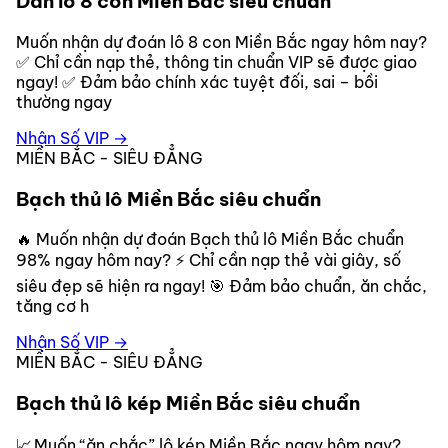
Dàn lô 8 con Miền Bắc siêu chuẩn
Muốn nhận dự đoán lô 8 con Miền Bắc ngay hôm nay?
✅ Chỉ cần nạp thẻ, thông tin chuẩn VIP sẽ được giao
ngay! ✅ Đảm bảo chính xác tuyệt đối, sai – bồi
thường ngay
Nhận Số VIP →
MIỀN BẮC - SIÊU ĐẲNG
Bạch thủ lô Miền Bắc siêu chuẩn
🔥 Muốn nhận dự đoán Bạch thủ lô Miền Bắc chuẩn
98% ngay hôm nay? ⚡️ Chỉ cần nạp thẻ vài giây, số
siêu đẹp sẽ hiện ra ngay! 🎯 Đảm bảo chuẩn, ăn chắc,
tăng cơ h
Nhận Số VIP →
MIỀN BẮC - SIÊU ĐẲNG
Bạch thủ lô kép Miền Bắc siêu chuẩn
📈 Muốn “ăn chắc” lô kép Miền Bắc ngay hôm nay?