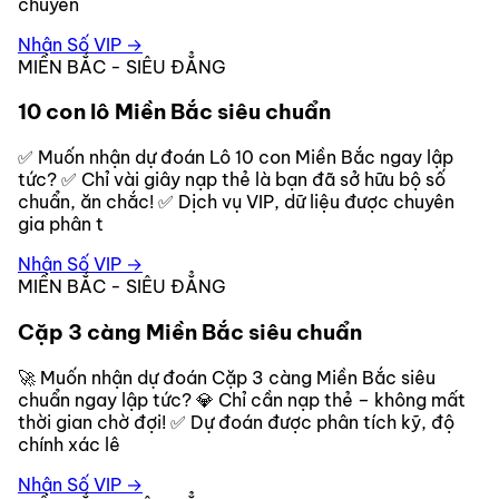
chuyên
Nhận Số VIP →
MIỀN BẮC - SIÊU ĐẲNG
10 con lô Miền Bắc siêu chuẩn
✅ Muốn nhận dự đoán Lô 10 con Miền Bắc ngay lập
tức? ✅ Chỉ vài giây nạp thẻ là bạn đã sở hữu bộ số
chuẩn, ăn chắc! ✅ Dịch vụ VIP, dữ liệu được chuyên
gia phân t
Nhận Số VIP →
MIỀN BẮC - SIÊU ĐẲNG
Cặp 3 càng Miền Bắc siêu chuẩn
🚀 Muốn nhận dự đoán Cặp 3 càng Miền Bắc siêu
chuẩn ngay lập tức? 💎 Chỉ cần nạp thẻ – không mất
thời gian chờ đợi! ✅ Dự đoán được phân tích kỹ, độ
chính xác lê
Nhận Số VIP →