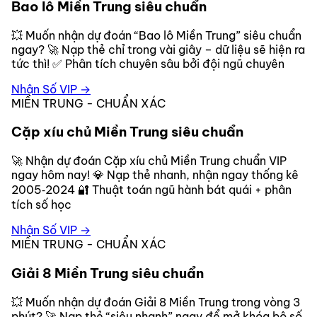
Bao lô Miền Trung siêu chuẩn
💥 Muốn nhận dự đoán “Bao lô Miền Trung” siêu chuẩn
ngay? 🚀 Nạp thẻ chỉ trong vài giây – dữ liệu sẽ hiện ra
tức thì! ✅ Phân tích chuyên sâu bởi đội ngũ chuyên
Nhận Số VIP →
MIỀN TRUNG - CHUẨN XÁC
Cặp xíu chủ Miền Trung siêu chuẩn
🚀 Nhận dự đoán Cặp xíu chủ Miền Trung chuẩn VIP
ngay hôm nay! 💎 Nạp thẻ nhanh, nhận ngay thống kê
2005‑2024 🔐 Thuật toán ngũ hành bát quái + phân
tích số học
Nhận Số VIP →
MIỀN TRUNG - CHUẨN XÁC
Giải 8 Miền Trung siêu chuẩn
💥 Muốn nhận dự đoán Giải 8 Miền Trung trong vòng 3
phút? 🚀 Nạp thẻ “siêu nhanh” ngay để mở khóa bộ số