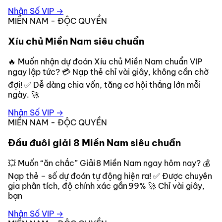
Nhận Số VIP →
MIỀN NAM - ĐỘC QUYỀN
Xíu chủ Miền Nam siêu chuẩn
🔥 Muốn nhận dự đoán Xíu chủ Miền Nam chuẩn VIP
ngay lập tức? 💳 Nạp thẻ chỉ vài giây, không cần chờ
đợi! ✅ Dễ dàng chia vốn, tăng cơ hội thắng lớn mỗi
ngày. 🚀
Nhận Số VIP →
MIỀN NAM - ĐỘC QUYỀN
Đầu đuôi giải 8 Miền Nam siêu chuẩn
💥 Muốn “ăn chắc” Giải 8 Miền Nam ngay hôm nay? 💰
Nạp thẻ – số dự đoán tự động hiện ra! ✅ Được chuyên
gia phân tích, độ chính xác gần 99% 🚀 Chỉ vài giây,
bạn
Nhận Số VIP →