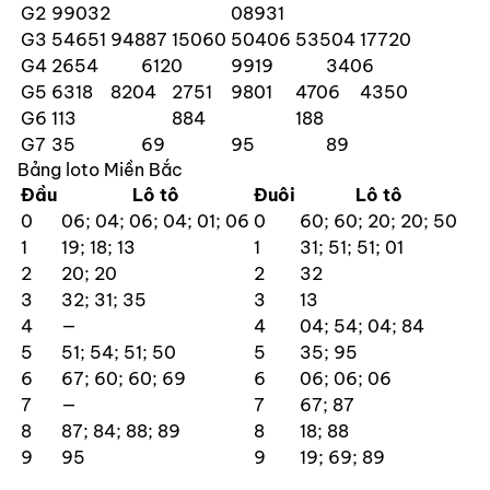
G2
99032
08931
G3
54651
94887
15060
50406
53504
17720
G4
2654
6120
9919
3406
G5
6318
8204
2751
9801
4706
4350
G6
113
884
188
G7
35
69
95
89
Bảng loto Miền Bắc
Đầu
Lô tô
Đuôi
Lô tô
0
06; 04; 06; 04; 01; 06
0
60; 60; 20; 20; 50
1
19; 18; 13
1
31; 51; 51; 01
2
20; 20
2
32
3
32; 31; 35
3
13
4
—
4
04; 54; 04; 84
5
51; 54; 51; 50
5
35; 95
6
67; 60; 60; 69
6
06; 06; 06
7
—
7
67; 87
8
87; 84; 88; 89
8
18; 88
9
95
9
19; 69; 89