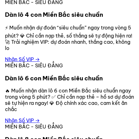
MIỀN BẮC - SIÊU ĐẲNG
Dàn lô 4 con Miền Bắc siêu chuẩn
⚡ Muốn nhận dự đoán “siêu chuẩn” ngay trong vòng 5
phút? 💎 Chỉ cần nạp thẻ, số thắng sẽ tự động hiện ra!
🚀 Trải nghiệm VIP: dự đoán nhanh, thắng cao, không
lo
Nhận Số VIP →
MIỀN BẮC - SIÊU ĐẲNG
Dàn lô 6 con Miền Bắc siêu chuẩn
🔥 Muốn nhận dàn lô 6 con Miền Bắc siêu chuẩn ngay
trong vòng 5 phút? ✅ Chỉ cần nạp thẻ – hồ sơ dự đoán
sẽ tự hiện ra ngay! 💎 Độ chính xác cao, cam kết ăn
chắc
Nhận Số VIP →
MIỀN BẮC - SIÊU ĐẲNG