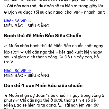
⚡ Chỉ cần nạp thẻ, dự đoán sẽ tự hiện ra trong giây lát.
💎 Dịch vụ được tối ưu cho người chơi VIP – nhanh, an t
Nhận Số VIP →
MIỀN BẮC - SIÊU ĐẲNG
Bạch thủ đề Miền Bắc Siêu Chuẩn
📈 Muốn nhận bạch thủ đề Miền Bắc chuẩn nhất ngay
lập tức? 💎 Chỉ cần nạp thẻ – kết quả xuất hiện ngay
sau khi giao dịch thành công. 🚀 Độ tin cậy cao, hỗ
trợ V
Nhận Số VIP →
MIỀN BẮC - SIÊU ĐẲNG
Dàn đề 4 con Miền Bắc siêu chuẩn
🔥 Muốn nhận dự đoán “siêu chuẩn” ngay trong vòng 5
phút? ✅ Chỉ cần nạp thẻ ở dưới, thông tin 4 số đề
Miền Bắc sẽ hiện ra tự động. 🚀 Trải nghiệm VIP: dữ