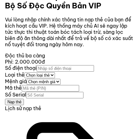
Bộ Số Độc Quyền Bản VIP
Vui lòng nhập chính xác thông tin nạp thẻ của bạn để
kích hoạt cầu VIP. Hệ thống máy chủ AI sẽ ngay lập
tức thực thi thuật toán bóc tách loại trừ, sàng lọc
biên độ ăn thông dài nhất để trả về bộ số có xác suất
nổ tuyệt đối trong ngày hôm nay.
Độc thủ ba càng
Phí: 2.000.000đ
Số điện thoại
Loại thẻ
Mệnh giá
Mã thẻ
Số Serial
Nạp thẻ
Lịch sử nạp thẻ