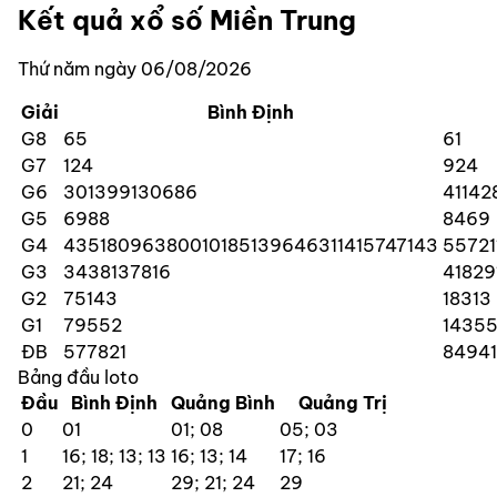
Kết quả xổ số Miền Trung
Thứ năm ngày 06/08/2026
Giải
Bình Định
G8
65
61
G7
124
924
G6
3013
9913
0686
4114
2
G5
6988
8469
G4
43518
09638
00101
85139
64631
14157
47143
55721
G3
34381
37816
41829
G2
75143
18313
G1
79552
1435
ĐB
577821
8494
Bảng đầu loto
Đầu
Bình Định
Quảng Bình
Quảng Trị
0
01
01; 08
05; 03
1
16; 18; 13; 13
16; 13; 14
17; 16
2
21; 24
29; 21; 24
29