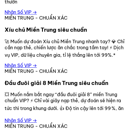
thườn
Nhận Số VIP →
MIỀN TRUNG - CHUẨN XÁC
Xíu chủ Miền Trung siêu chuẩn
🚀 Muốn dự đoán Xíu chủ Miền Trung nhanh tay? 💎 Chỉ
cần nạp thẻ, chiến lược ăn chắc trong tầm tay! ⚡ Dịch
vụ VIP, dữ liệu chuyên gia, tỉ lệ thắng lên tới 99%.*
Nhận Số VIP →
MIỀN TRUNG - CHUẨN XÁC
Đầu đuôi giải 8 Miền Trung siêu chuẩn
💥 Muốn nắm bắt ngay “đầu đuôi giải 8” miền Trung
chuẩn VIP? ⚡ Chỉ vài giây nạp thẻ, dự đoán sẽ hiện ra
tức thì trong khung dưới. 👍 Độ tin cậy lên tới 99 %, ăn
Nhận Số VIP →
MIỀN TRUNG - CHUẨN XÁC