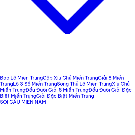
Bao Lô Miền Trung
Cặp Xíu Chủ Miền Trung
Giải 8 Miền
Trung
Lô 3 Số Miền Trung
Song Thủ Lô Miền Trung
Xíu Chủ
Miền Trung
Đầu Đuôi Giải 8 Miền Trung
Đầu Đuôi Giải Đặc
Biệt Miền Trung
Giải Đặc Biệt Miền Trung
SOI CẦU MIỀN NAM