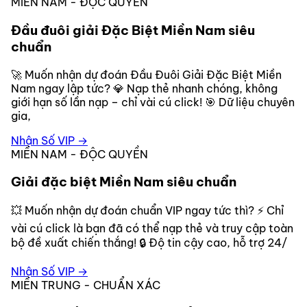
MIỀN NAM - ĐỘC QUYỀN
Đầu đuôi giải Đặc Biệt Miền Nam siêu
chuẩn
🚀 Muốn nhận dự đoán Đầu Đuôi Giải Đặc Biệt Miền
Nam ngay lập tức? 💎 Nạp thẻ nhanh chóng, không
giới hạn số lần nạp – chỉ vài cú click! 🎯 Dữ liệu chuyên
gia,
Nhận Số VIP →
MIỀN NAM - ĐỘC QUYỀN
Giải đặc biệt Miền Nam siêu chuẩn
💥 Muốn nhận dự đoán chuẩn VIP ngay tức thì? ⚡️ Chỉ
vài cú click là bạn đã có thể nạp thẻ và truy cập toàn
bộ đề xuất chiến thắng! 🔒 Độ tin cậy cao, hỗ trợ 24/
Nhận Số VIP →
MIỀN TRUNG - CHUẨN XÁC