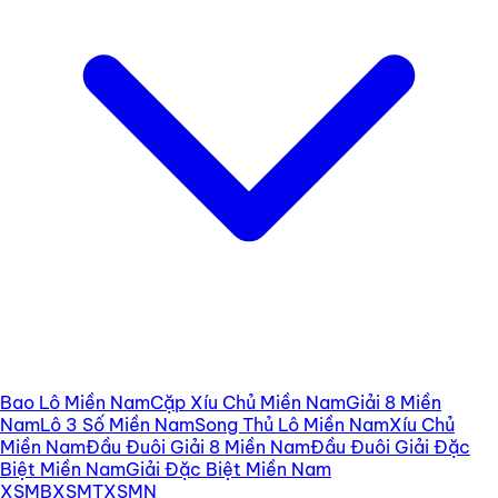
Bao Lô Miền Nam
Cặp Xíu Chủ Miền Nam
Giải 8 Miền
Nam
Lô 3 Số Miền Nam
Song Thủ Lô Miền Nam
Xíu Chủ
Miền Nam
Đầu Đuôi Giải 8 Miền Nam
Đầu Đuôi Giải Đặc
Biệt Miền Nam
Giải Đặc Biệt Miền Nam
XSMB
XSMT
XSMN