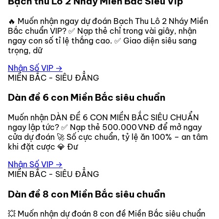
Bạch thu Lô 2 Nháy Miền Bắc Siêu Víp
🔥 Muốn nhận ngay dự đoán Bạch Thu Lô 2 Nháy Miền
Bắc chuẩn VIP? ✅ Nạp thẻ chỉ trong vài giây, nhận
ngay con số tỉ lệ thắng cao. ✅ Giao diện siêu sang
trọng, dữ
Nhận Số VIP →
MIỀN BẮC - SIÊU ĐẲNG
Dàn đề 6 con Miền Bắc siêu chuẩn
Muốn nhận DÀN ĐỀ 6 CON MIỀN BẮC SIÊU CHUẨN
ngay lập tức? ✅ Nạp thẻ 500.000 VNĐ để mở ngay
cửa dự đoán 🚀 Số cực chuẩn, tỷ lệ ăn 100% – an tâm
khi đặt cược 💎 Đư
Nhận Số VIP →
MIỀN BẮC - SIÊU ĐẲNG
Dàn đề 8 con Miền Bắc siêu chuẩn
💥 Muốn nhận dự đoán 8 con đề Miền Bắc siêu chuẩn