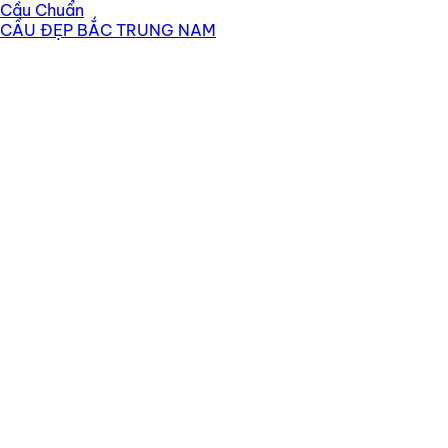
Cầu Chuẩn
CẦU ĐẸP BẮC TRUNG NAM