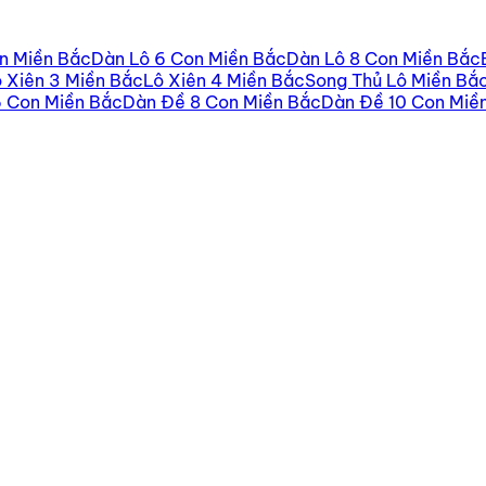
n Miền Bắc
Dàn Lô 6 Con Miền Bắc
Dàn Lô 8 Con Miền Bắc
 Xiên 3 Miền Bắc
Lô Xiên 4 Miền Bắc
Song Thủ Lô Miền Bắ
 Con Miền Bắc
Dàn Đề 8 Con Miền Bắc
Dàn Đề 10 Con Miề