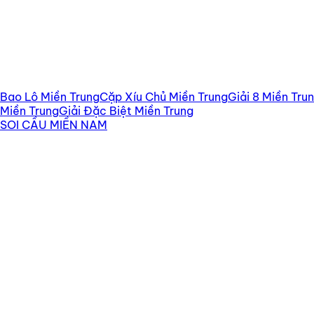
Bao Lô Miền Trung
Cặp Xíu Chủ Miền Trung
Giải 8 Miền Tru
Miền Trung
Giải Đặc Biệt Miền Trung
SOI CẦU MIỀN NAM