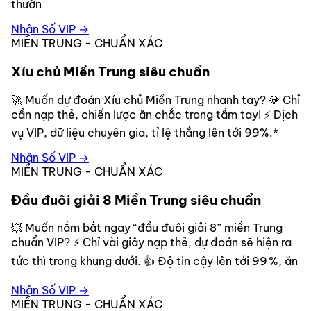
thườn
Nhận Số VIP →
MIỀN TRUNG - CHUẨN XÁC
Xíu chủ Miền Trung siêu chuẩn
🚀 Muốn dự đoán Xíu chủ Miền Trung nhanh tay? 💎 Chỉ
cần nạp thẻ, chiến lược ăn chắc trong tầm tay! ⚡ Dịch
vụ VIP, dữ liệu chuyên gia, tỉ lệ thắng lên tới 99%.*
Nhận Số VIP →
MIỀN TRUNG - CHUẨN XÁC
Đầu đuôi giải 8 Miền Trung siêu chuẩn
💥 Muốn nắm bắt ngay “đầu đuôi giải 8” miền Trung
chuẩn VIP? ⚡ Chỉ vài giây nạp thẻ, dự đoán sẽ hiện ra
tức thì trong khung dưới. 👍 Độ tin cậy lên tới 99 %, ăn
Nhận Số VIP →
MIỀN TRUNG - CHUẨN XÁC