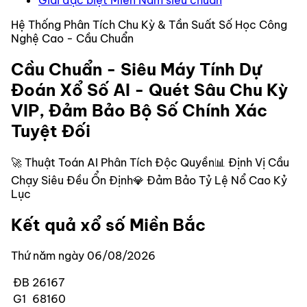
Giải đặc biệt Miền Nam siêu chuẩn
Hệ Thống Phân Tích Chu Kỳ & Tần Suất Số Học Công
Nghệ Cao - Cầu Chuẩn
Cầu Chuẩn - Siêu Máy Tính Dự
Đoán Xổ Số AI - Quét Sâu Chu Kỳ
VIP, Đảm Bảo Bộ Số Chính Xác
Tuyệt Đối
🚀 Thuật Toán AI Phân Tích Độc Quyền
📊 Định Vị Cầu
Chạy Siêu Đều Ổn Định
💎 Đảm Bảo Tỷ Lệ Nổ Cao Kỷ
Lục
Kết quả xổ số Miền Bắc
Thứ năm ngày 06/08/2026
ĐB
26167
G1
68160