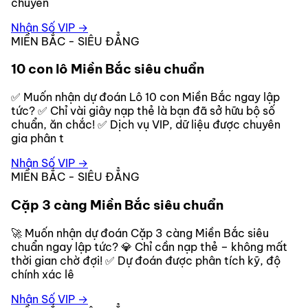
chuyên
Nhận Số VIP →
MIỀN BẮC - SIÊU ĐẲNG
10 con lô Miền Bắc siêu chuẩn
✅ Muốn nhận dự đoán Lô 10 con Miền Bắc ngay lập
tức? ✅ Chỉ vài giây nạp thẻ là bạn đã sở hữu bộ số
chuẩn, ăn chắc! ✅ Dịch vụ VIP, dữ liệu được chuyên
gia phân t
Nhận Số VIP →
MIỀN BẮC - SIÊU ĐẲNG
Cặp 3 càng Miền Bắc siêu chuẩn
🚀 Muốn nhận dự đoán Cặp 3 càng Miền Bắc siêu
chuẩn ngay lập tức? 💎 Chỉ cần nạp thẻ – không mất
thời gian chờ đợi! ✅ Dự đoán được phân tích kỹ, độ
chính xác lê
Nhận Số VIP →