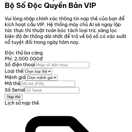
Bộ Số Độc Quyền Bản VIP
Vui lòng nhập chính xác thông tin nạp thẻ của bạn để
kích hoạt cầu VIP. Hệ thống máy chủ AI sẽ ngay lập
tức thực thi thuật toán bóc tách loại trừ, sàng lọc
biên độ ăn thông dài nhất để trả về bộ số có xác suất
nổ tuyệt đối trong ngày hôm nay.
Độc thủ ba càng
Phí: 2.000.000đ
Số điện thoại
Loại thẻ
Mệnh giá
Mã thẻ
Số Serial
Nạp thẻ
Lịch sử nạp thẻ