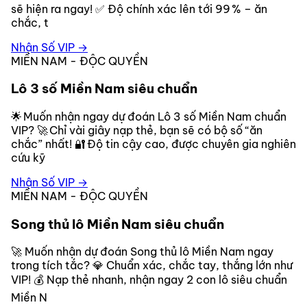
sẽ hiện ra ngay! ✅ Độ chính xác lên tới 99 % – ăn
chắc, t
Nhận Số VIP →
MIỀN NAM - ĐỘC QUYỀN
Lô 3 số Miền Nam siêu chuẩn
🌟 Muốn nhận ngay dự đoán Lô 3 số Miền Nam chuẩn
VIP? 🚀 Chỉ vài giây nạp thẻ, bạn sẽ có bộ số “ăn
chắc” nhất! 🔐 Độ tin cậy cao, được chuyên gia nghiên
cứu kỹ
Nhận Số VIP →
MIỀN NAM - ĐỘC QUYỀN
Song thủ lô Miền Nam siêu chuẩn
🚀 Muốn nhận dự đoán Song thủ lô Miền Nam ngay
trong tích tắc? 💎 Chuẩn xác, chắc tay, thắng lớn như
VIP! 💰 Nạp thẻ nhanh, nhận ngay 2 con lô siêu chuẩn
Miền N