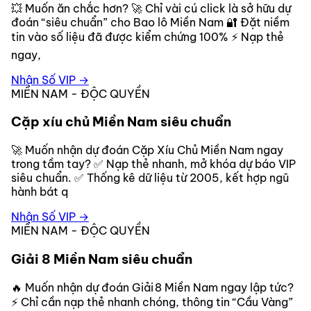
💥 Muốn ăn chắc hơn? 🚀 Chỉ vài cú click là sở hữu dự
đoán “siêu chuẩn” cho Bao lô Miền Nam 🔐 Đặt niềm
tin vào số liệu đã được kiểm chứng 100% ⚡ Nạp thẻ
ngay,
Nhận Số VIP →
MIỀN NAM - ĐỘC QUYỀN
Cặp xíu chủ Miền Nam siêu chuẩn
🚀 Muốn nhận dự đoán Cặp Xíu Chủ Miền Nam ngay
trong tầm tay? ✅ Nạp thẻ nhanh, mở khóa dự báo VIP
siêu chuẩn. ✅ Thống kê dữ liệu từ 2005, kết hợp ngũ
hành bát q
Nhận Số VIP →
MIỀN NAM - ĐỘC QUYỀN
Giải 8 Miền Nam siêu chuẩn
🔥 Muốn nhận dự đoán Giải 8 Miền Nam ngay lập tức?
⚡ Chỉ cần nạp thẻ nhanh chóng, thông tin “Cầu Vàng”