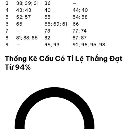
3
38; 39; 31
36
—
4
43; 43
40
44; 40
5
52; 57
55
54; 58
6
65
65; 69; 61
66
7
—
73
77; 74
8
81; 88; 86
82
87; 87
9
—
95; 93
92; 96; 95; 98
Thống Kê Cầu Có Tỉ Lệ Thắng Đạt
Từ 94%