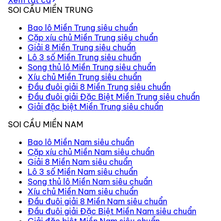
Xem tất cả
SOI CẦU MIỀN TRUNG
Bao lô Miền Trung siêu chuẩn
Cặp xíu chủ Miền Trung siêu chuẩn
Giải 8 Miền Trung siêu chuẩn
Lô 3 số Miền Trung siêu chuẩn
Song thủ lô Miền Trung siêu chuẩn
Xíu chủ Miền Trung siêu chuẩn
Đầu đuôi giải 8 Miền Trung siêu chuẩn
Đầu đuôi giải Đặc Biệt Miền Trung siêu chuẩn
Giải đặc biệt Miền Trung siêu chuẩn
SOI CẦU MIỀN NAM
Bao lô Miền Nam siêu chuẩn
Cặp xíu chủ Miền Nam siêu chuẩn
Giải 8 Miền Nam siêu chuẩn
Lô 3 số Miền Nam siêu chuẩn
Song thủ lô Miền Nam siêu chuẩn
Xíu chủ Miền Nam siêu chuẩn
Đầu đuôi giải 8 Miền Nam siêu chuẩn
Đầu đuôi giải Đặc Biệt Miền Nam siêu chuẩn