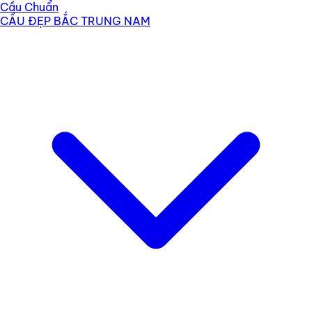
Cầu Chuẩn
CẦU ĐẸP BẮC TRUNG NAM