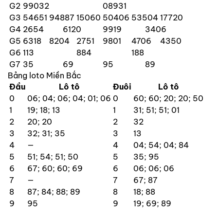
G2
99032
08931
G3
54651
94887
15060
50406
53504
17720
G4
2654
6120
9919
3406
G5
6318
8204
2751
9801
4706
4350
G6
113
884
188
G7
35
69
95
89
Bảng loto Miền Bắc
Đầu
Lô tô
Đuôi
Lô tô
0
06; 04; 06; 04; 01; 06
0
60; 60; 20; 20; 50
1
19; 18; 13
1
31; 51; 51; 01
2
20; 20
2
32
3
32; 31; 35
3
13
4
—
4
04; 54; 04; 84
5
51; 54; 51; 50
5
35; 95
6
67; 60; 60; 69
6
06; 06; 06
7
—
7
67; 87
8
87; 84; 88; 89
8
18; 88
9
95
9
19; 69; 89