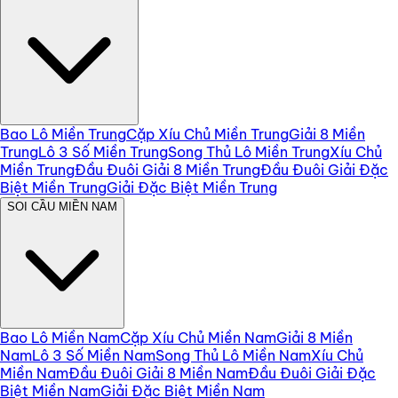
Bao Lô Miền Trung
Cặp Xíu Chủ Miền Trung
Giải 8 Miền
Trung
Lô 3 Số Miền Trung
Song Thủ Lô Miền Trung
Xíu Chủ
Miền Trung
Đầu Đuôi Giải 8 Miền Trung
Đầu Đuôi Giải Đặc
Biệt Miền Trung
Giải Đặc Biệt Miền Trung
SOI CẦU MIỀN NAM
Bao Lô Miền Nam
Cặp Xíu Chủ Miền Nam
Giải 8 Miền
Nam
Lô 3 Số Miền Nam
Song Thủ Lô Miền Nam
Xíu Chủ
Miền Nam
Đầu Đuôi Giải 8 Miền Nam
Đầu Đuôi Giải Đặc
Biệt Miền Nam
Giải Đặc Biệt Miền Nam