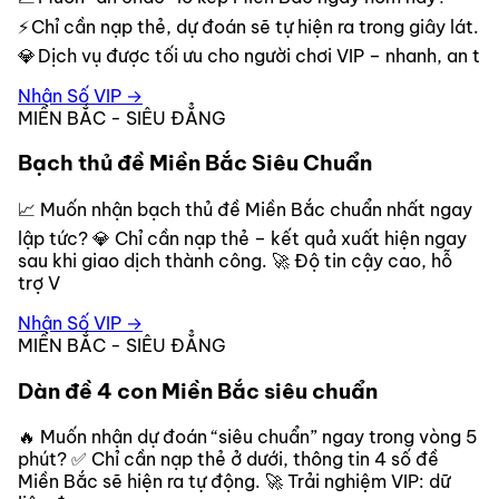
⚡ Chỉ cần nạp thẻ, dự đoán sẽ tự hiện ra trong giây lát.
💎 Dịch vụ được tối ưu cho người chơi VIP – nhanh, an t
Nhận Số VIP →
MIỀN BẮC - SIÊU ĐẲNG
Bạch thủ đề Miền Bắc Siêu Chuẩn
📈 Muốn nhận bạch thủ đề Miền Bắc chuẩn nhất ngay
lập tức? 💎 Chỉ cần nạp thẻ – kết quả xuất hiện ngay
sau khi giao dịch thành công. 🚀 Độ tin cậy cao, hỗ
trợ V
Nhận Số VIP →
MIỀN BẮC - SIÊU ĐẲNG
Dàn đề 4 con Miền Bắc siêu chuẩn
🔥 Muốn nhận dự đoán “siêu chuẩn” ngay trong vòng 5
phút? ✅ Chỉ cần nạp thẻ ở dưới, thông tin 4 số đề
Miền Bắc sẽ hiện ra tự động. 🚀 Trải nghiệm VIP: dữ