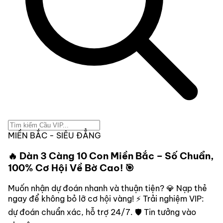
MIỀN BẮC - SIÊU ĐẲNG
🔥 Dàn 3 Càng 10 Con Miền Bắc – Số Chuẩn,
100% Cơ Hội Về Bờ Cao! 🎯
Muốn nhận dự đoán nhanh và thuận tiện? 💎 Nạp thẻ
ngay để không bỏ lỡ cơ hội vàng! ⚡️ Trải nghiệm VIP:
dự đoán chuẩn xác, hỗ trợ 24/7. 🛡️ Tin tưởng vào