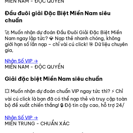
MIỀN NAM - ĐỘC QUYỀN
Đầu đuôi giải Đặc Biệt Miền Nam siêu
chuẩn
🚀 Muốn nhận dự đoán Đầu Đuôi Giải Đặc Biệt Miền
Nam ngay lập tức? 💎 Nạp thẻ nhanh chóng, không
giới hạn số lần nạp – chỉ vài cú click! 🎯 Dữ liệu chuyên
gia,
Nhận Số VIP →
MIỀN NAM - ĐỘC QUYỀN
Giải đặc biệt Miền Nam siêu chuẩn
💥 Muốn nhận dự đoán chuẩn VIP ngay tức thì? ⚡️ Chỉ
vài cú click là bạn đã có thể nạp thẻ và truy cập toàn
bộ đề xuất chiến thắng! 🔒 Độ tin cậy cao, hỗ trợ 24/
Nhận Số VIP →
MIỀN TRUNG - CHUẨN XÁC