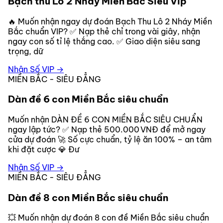
Bạch thu Lô 2 Nháy Miền Bắc Siêu Víp
🔥 Muốn nhận ngay dự đoán Bạch Thu Lô 2 Nháy Miền
Bắc chuẩn VIP? ✅ Nạp thẻ chỉ trong vài giây, nhận
ngay con số tỉ lệ thắng cao. ✅ Giao diện siêu sang
trọng, dữ
Nhận Số VIP →
MIỀN BẮC - SIÊU ĐẲNG
Dàn đề 6 con Miền Bắc siêu chuẩn
Muốn nhận DÀN ĐỀ 6 CON MIỀN BẮC SIÊU CHUẨN
ngay lập tức? ✅ Nạp thẻ 500.000 VNĐ để mở ngay
cửa dự đoán 🚀 Số cực chuẩn, tỷ lệ ăn 100% – an tâm
khi đặt cược 💎 Đư
Nhận Số VIP →
MIỀN BẮC - SIÊU ĐẲNG
Dàn đề 8 con Miền Bắc siêu chuẩn
💥 Muốn nhận dự đoán 8 con đề Miền Bắc siêu chuẩn