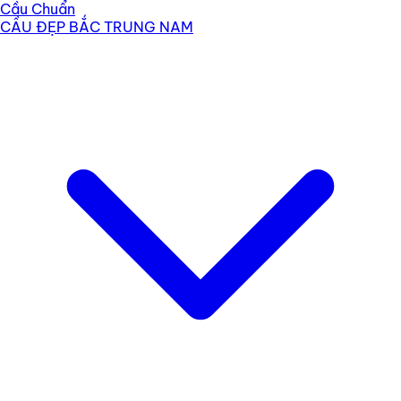
Cầu Chuẩn
CẦU ĐẸP BẮC TRUNG NAM