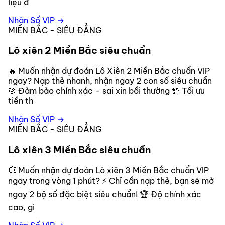
liệu đ
Nhận Số VIP →
MIỀN BẮC - SIÊU ĐẲNG
Lô xiên 2 Miền Bắc siêu chuẩn
🔥 Muốn nhận dự đoán Lô Xiên 2 Miền Bắc chuẩn VIP
ngay? Nạp thẻ nhanh, nhận ngay 2 con số siêu chuẩn
🎯 Đảm bảo chính xác – sai xin bồi thường 💯 Tối ưu
tiền th
Nhận Số VIP →
MIỀN BẮC - SIÊU ĐẲNG
Lô xiên 3 Miền Bắc siêu chuẩn
💥 Muốn nhận dự đoán Lô xiên 3 Miền Bắc chuẩn VIP
ngay trong vòng 1 phút? ⚡ Chỉ cần nạp thẻ, bạn sẽ mở
ngay 2 bộ số đặc biệt siêu chuẩn! 🏆 Độ chính xác
cao, gi