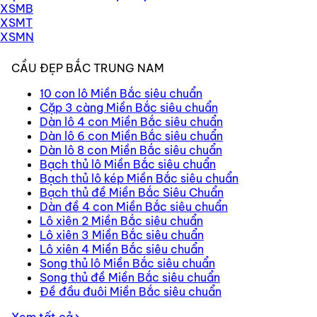
XSMB
XSMT
XSMN
CẦU ĐẸP BẮC TRUNG NAM
10 con lô Miền Bắc siêu chuẩn
Cặp 3 càng Miền Bắc siêu chuẩn
Dàn lô 4 con Miền Bắc siêu chuẩn
Dàn lô 6 con Miền Bắc siêu chuẩn
Dàn lô 8 con Miền Bắc siêu chuẩn
Bạch thủ lô Miền Bắc siêu chuẩn
Bạch thủ lô kép Miền Bắc siêu chuẩn
Bạch thủ đề Miền Bắc Siêu Chuẩn
Dàn đề 4 con Miền Bắc siêu chuẩn
Lô xiên 2 Miền Bắc siêu chuẩn
Lô xiên 3 Miền Bắc siêu chuẩn
Lô xiên 4 Miền Bắc siêu chuẩn
Song thủ lô Miền Bắc siêu chuẩn
Song thủ đề Miền Bắc siêu chuẩn
Đề đầu đuôi Miền Bắc siêu chuẩn