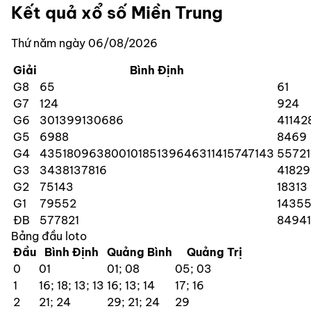
Kết quả xổ số Miền Trung
Thứ năm ngày 06/08/2026
Giải
Bình Định
G8
65
61
G7
124
924
G6
3013
9913
0686
4114
2
G5
6988
8469
G4
43518
09638
00101
85139
64631
14157
47143
55721
G3
34381
37816
41829
G2
75143
18313
G1
79552
1435
ĐB
577821
8494
Bảng đầu loto
Đầu
Bình Định
Quảng Bình
Quảng Trị
0
01
01; 08
05; 03
1
16; 18; 13; 13
16; 13; 14
17; 16
2
21; 24
29; 21; 24
29