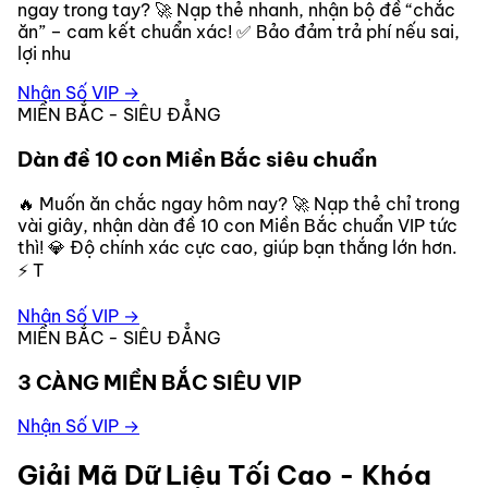
ngay trong tay? 🚀 Nạp thẻ nhanh, nhận bộ đề “chắc
ăn” – cam kết chuẩn xác! ✅ Bảo đảm trả phí nếu sai,
lợi nhu
Nhận Số VIP →
MIỀN BẮC - SIÊU ĐẲNG
Dàn đề 10 con Miền Bắc siêu chuẩn
🔥 Muốn ăn chắc ngay hôm nay? 🚀 Nạp thẻ chỉ trong
vài giây, nhận dàn đề 10 con Miền Bắc chuẩn VIP tức
thì! 💎 Độ chính xác cực cao, giúp bạn thắng lớn hơn.
⚡ T
Nhận Số VIP →
MIỀN BẮC - SIÊU ĐẲNG
3 CÀNG MIỀN BẮC SIÊU VIP
Nhận Số VIP →
Giải Mã Dữ Liệu Tối Cao - Khóa