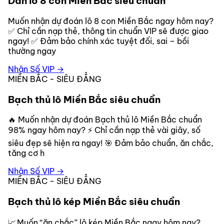
Dàn lô 8 con Miền Bắc siêu chuẩn
Muốn nhận dự đoán lô 8 con Miền Bắc ngay hôm nay?
✅ Chỉ cần nạp thẻ, thông tin chuẩn VIP sẽ được giao
ngay! ✅ Đảm bảo chính xác tuyệt đối, sai – bồi
thường ngay
Nhận Số VIP →
MIỀN BẮC - SIÊU ĐẲNG
Bạch thủ lô Miền Bắc siêu chuẩn
🔥 Muốn nhận dự đoán Bạch thủ lô Miền Bắc chuẩn
98% ngay hôm nay? ⚡️ Chỉ cần nạp thẻ vài giây, số
siêu đẹp sẽ hiện ra ngay! 🎯 Đảm bảo chuẩn, ăn chắc,
tăng cơ h
Nhận Số VIP →
MIỀN BẮC - SIÊU ĐẲNG
Bạch thủ lô kép Miền Bắc siêu chuẩn
📈 Muốn “ăn chắc” lô kép Miền Bắc ngay hôm nay?