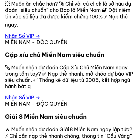
💥 Muốn ăn chắc hơn? 🚀 Chỉ vài cú click là sở hữu dự
đoán “siêu chuẩn” cho Bao lô Miền Nam 🔐 Đặt niềm
tin vào số liệu đã được kiểm chứng 100% ⚡ Nạp thẻ
ngay,
Nhận Số VIP →
MIỀN NAM - ĐỘC QUYỀN
Cặp xíu chủ Miền Nam siêu chuẩn
🚀 Muốn nhận dự đoán Cặp Xíu Chủ Miền Nam ngay
trong tầm tay? ✅ Nạp thẻ nhanh, mở khóa dự báo VIP
siêu chuẩn. ✅ Thống kê dữ liệu từ 2005, kết hợp ngũ
hành bát q
Nhận Số VIP →
MIỀN NAM - ĐỘC QUYỀN
Giải 8 Miền Nam siêu chuẩn
🔥 Muốn nhận dự đoán Giải 8 Miền Nam ngay lập tức?
⚡ Chỉ cần nạp thẻ nhanh chóng, thông tin “Cầu Vàng”