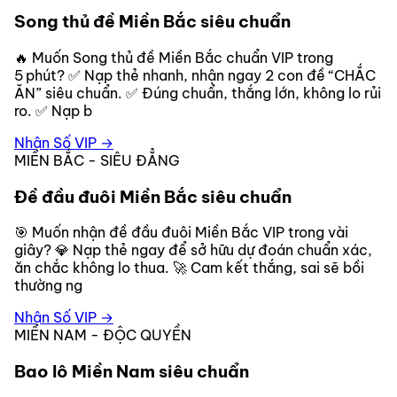
Song thủ đề Miền Bắc siêu chuẩn
🔥 Muốn Song thủ đề Miền Bắc chuẩn VIP trong
5 phút? ✅ Nạp thẻ nhanh, nhận ngay 2 con đề “CHẮC
ĂN” siêu chuẩn. ✅ Đúng chuẩn, thắng lớn, không lo rủi
ro. ✅ Nạp b
Nhận Số VIP →
MIỀN BẮC - SIÊU ĐẲNG
Đề đầu đuôi Miền Bắc siêu chuẩn
🎯 Muốn nhận đề đầu đuôi Miền Bắc VIP trong vài
giây? 💎 Nạp thẻ ngay để sở hữu dự đoán chuẩn xác,
ăn chắc không lo thua. 🚀 Cam kết thắng, sai sẽ bồi
thường ng
Nhận Số VIP →
MIỀN NAM - ĐỘC QUYỀN
Bao lô Miền Nam siêu chuẩn