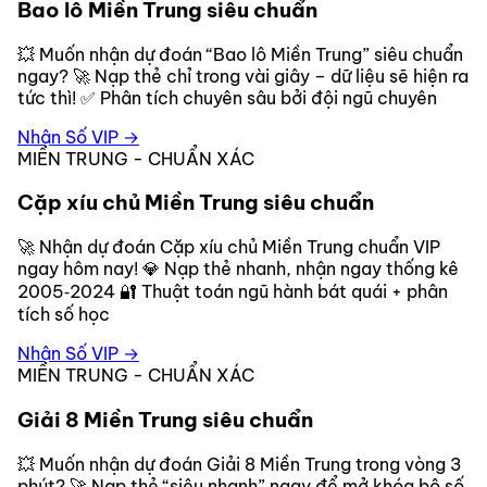
Bao lô Miền Trung siêu chuẩn
💥 Muốn nhận dự đoán “Bao lô Miền Trung” siêu chuẩn
ngay? 🚀 Nạp thẻ chỉ trong vài giây – dữ liệu sẽ hiện ra
tức thì! ✅ Phân tích chuyên sâu bởi đội ngũ chuyên
Nhận Số VIP →
MIỀN TRUNG - CHUẨN XÁC
Cặp xíu chủ Miền Trung siêu chuẩn
🚀 Nhận dự đoán Cặp xíu chủ Miền Trung chuẩn VIP
ngay hôm nay! 💎 Nạp thẻ nhanh, nhận ngay thống kê
2005‑2024 🔐 Thuật toán ngũ hành bát quái + phân
tích số học
Nhận Số VIP →
MIỀN TRUNG - CHUẨN XÁC
Giải 8 Miền Trung siêu chuẩn
💥 Muốn nhận dự đoán Giải 8 Miền Trung trong vòng 3
phút? 🚀 Nạp thẻ “siêu nhanh” ngay để mở khóa bộ số