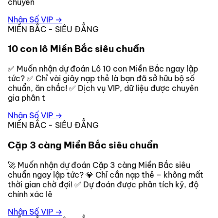
chuyên
Nhận Số VIP →
MIỀN BẮC - SIÊU ĐẲNG
10 con lô Miền Bắc siêu chuẩn
✅ Muốn nhận dự đoán Lô 10 con Miền Bắc ngay lập
tức? ✅ Chỉ vài giây nạp thẻ là bạn đã sở hữu bộ số
chuẩn, ăn chắc! ✅ Dịch vụ VIP, dữ liệu được chuyên
gia phân t
Nhận Số VIP →
MIỀN BẮC - SIÊU ĐẲNG
Cặp 3 càng Miền Bắc siêu chuẩn
🚀 Muốn nhận dự đoán Cặp 3 càng Miền Bắc siêu
chuẩn ngay lập tức? 💎 Chỉ cần nạp thẻ – không mất
thời gian chờ đợi! ✅ Dự đoán được phân tích kỹ, độ
chính xác lê
Nhận Số VIP →