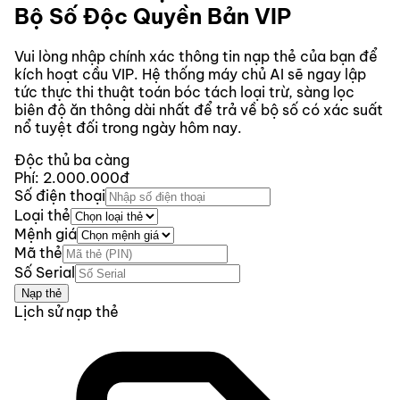
Bộ Số Độc Quyền Bản VIP
Vui lòng nhập chính xác thông tin nạp thẻ của bạn để
kích hoạt cầu VIP. Hệ thống máy chủ AI sẽ ngay lập
tức thực thi thuật toán bóc tách loại trừ, sàng lọc
biên độ ăn thông dài nhất để trả về bộ số có xác suất
nổ tuyệt đối trong ngày hôm nay.
Độc thủ ba càng
Phí: 2.000.000đ
Số điện thoại
Loại thẻ
Mệnh giá
Mã thẻ
Số Serial
Nạp thẻ
Lịch sử nạp thẻ