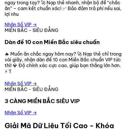
ngay trong tay? 🚀 Nạp thẻ nhanh, nhận bộ đề “chắc
ăn” – cam kết chuẩn xác! ✅ Bảo đảm trả phí nếu sai,
lợi nhu
Nhận Số VIP →
MIỀN BẮC - SIÊU ĐẲNG
Dàn đề 10 con Miền Bắc siêu chuẩn
🔥 Muốn ăn chắc ngay hôm nay? 🚀 Nạp thẻ chỉ trong
vài giây, nhận dàn đề 10 con Miền Bắc chuẩn VIP tức
thì! 💎 Độ chính xác cực cao, giúp bạn thắng lớn hơn.
⚡ T
Nhận Số VIP →
MIỀN BẮC - SIÊU ĐẲNG
3 CÀNG MIỀN BẮC SIÊU VIP
Nhận Số VIP →
Giải Mã Dữ Liệu Tối Cao - Khóa