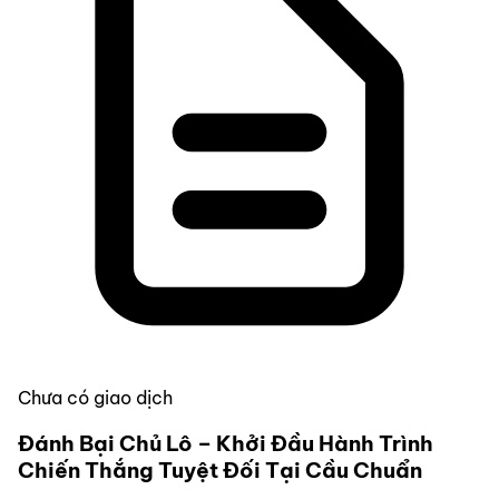
Chưa có giao dịch
Đánh Bại Chủ Lô – Khởi Đầu Hành Trình
Chiến Thắng Tuyệt Đối Tại Cầu Chuẩn