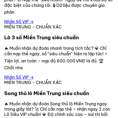
đặc biệt của chúng tôi. 🔒 Dữ liệu được chuyên gia
phân
Nhận Số VIP →
MIỀN TRUNG - CHUẨN XÁC
Lô 3 số Miền Trung siêu chuẩn
🔥 Muốn nhận dự đoán nhanh trong tích tắc? 💎 Chỉ
cần nạp thẻ ngay, số “siêu chuẩn” hiện ra lập tức! ⚡
Tiện lợi, an toàn – nạp đủ 600.000 VNĐ là đủ. 🏆
Chốt nha
Nhận Số VIP →
MIỀN TRUNG - CHUẨN XÁC
Song thủ lô Miền Trung siêu chuẩn
🔥 Muốn nhận dự đoán Song thủ lô Miền Trung ngay
trong giây lát? 🚀 Chỉ cần nạp thẻ – nhận ngay 2 con
Lô Siêu VIP chuẩn! 💎 Độ chính xác cao – sai thì bồi