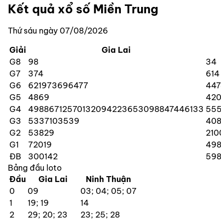
Kết quả xổ số Miền Trung
Thứ sáu ngày 07/08/2026
Giải
Gia Lai
G8
98
34
G7
374
614
G6
6219
7369
6477
447
G5
4869
42
G4
49886
71257
01320
94223
65309
88474
46133
55
G3
53371
03539
40
G2
53829
210
G1
72019
49
ĐB
300142
59
Bảng đầu loto
Đầu
Gia Lai
Ninh Thuận
0
09
03; 04; 05; 07
1
19; 19
14
2
29; 20; 23
23; 25; 28