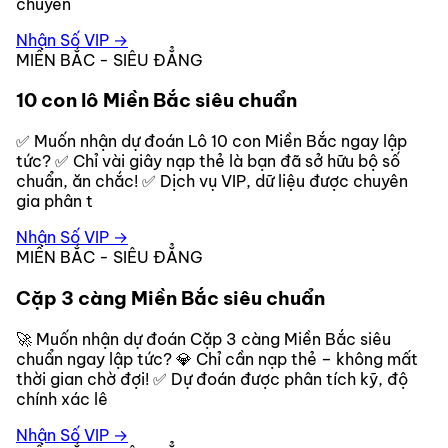
chuyên
Nhận Số VIP →
MIỀN BẮC - SIÊU ĐẲNG
10 con lô Miền Bắc siêu chuẩn
✅ Muốn nhận dự đoán Lô 10 con Miền Bắc ngay lập
tức? ✅ Chỉ vài giây nạp thẻ là bạn đã sở hữu bộ số
chuẩn, ăn chắc! ✅ Dịch vụ VIP, dữ liệu được chuyên
gia phân t
Nhận Số VIP →
MIỀN BẮC - SIÊU ĐẲNG
Cặp 3 càng Miền Bắc siêu chuẩn
🚀 Muốn nhận dự đoán Cặp 3 càng Miền Bắc siêu
chuẩn ngay lập tức? 💎 Chỉ cần nạp thẻ – không mất
thời gian chờ đợi! ✅ Dự đoán được phân tích kỹ, độ
chính xác lê
Nhận Số VIP →