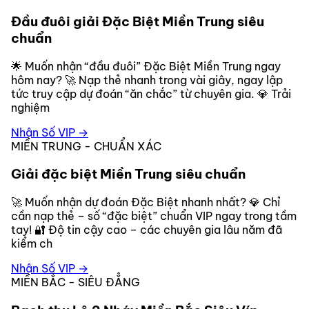
Đầu đuôi giải Đặc Biệt Miền Trung siêu
chuẩn
🌟 Muốn nhận “đầu đuôi” Đặc Biệt Miền Trung ngay
hôm nay? 🚀 Nạp thẻ nhanh trong vài giây, ngay lập
tức truy cập dự đoán “ăn chắc” từ chuyên gia. 💎 Trải
nghiệm
Nhận Số VIP →
MIỀN TRUNG - CHUẨN XÁC
Giải đặc biệt Miền Trung siêu chuẩn
🚀 Muốn nhận dự đoán Đặc Biệt nhanh nhất? 💎 Chỉ
cần nạp thẻ – số “đặc biệt” chuẩn VIP ngay trong tầm
tay! 🔐 Độ tin cậy cao – các chuyên gia lâu năm đã
kiểm ch
Nhận Số VIP →
MIỀN BẮC - SIÊU ĐẲNG