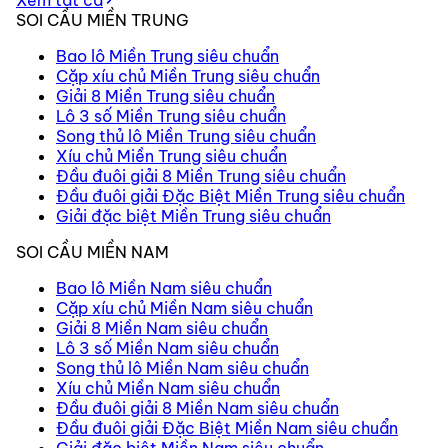
Xem tất cả
SOI CẦU MIỀN TRUNG
Bao lô Miền Trung siêu chuẩn
Cặp xíu chủ Miền Trung siêu chuẩn
Giải 8 Miền Trung siêu chuẩn
Lô 3 số Miền Trung siêu chuẩn
Song thủ lô Miền Trung siêu chuẩn
Xíu chủ Miền Trung siêu chuẩn
Đầu đuôi giải 8 Miền Trung siêu chuẩn
Đầu đuôi giải Đặc Biệt Miền Trung siêu chuẩn
Giải đặc biệt Miền Trung siêu chuẩn
SOI CẦU MIỀN NAM
Bao lô Miền Nam siêu chuẩn
Cặp xíu chủ Miền Nam siêu chuẩn
Giải 8 Miền Nam siêu chuẩn
Lô 3 số Miền Nam siêu chuẩn
Song thủ lô Miền Nam siêu chuẩn
Xíu chủ Miền Nam siêu chuẩn
Đầu đuôi giải 8 Miền Nam siêu chuẩn
Đầu đuôi giải Đặc Biệt Miền Nam siêu chuẩn