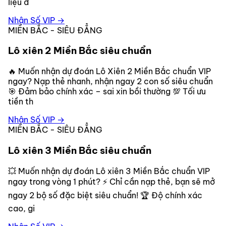
liệu đ
Nhận Số VIP →
MIỀN BẮC - SIÊU ĐẲNG
Lô xiên 2 Miền Bắc siêu chuẩn
🔥 Muốn nhận dự đoán Lô Xiên 2 Miền Bắc chuẩn VIP
ngay? Nạp thẻ nhanh, nhận ngay 2 con số siêu chuẩn
🎯 Đảm bảo chính xác – sai xin bồi thường 💯 Tối ưu
tiền th
Nhận Số VIP →
MIỀN BẮC - SIÊU ĐẲNG
Lô xiên 3 Miền Bắc siêu chuẩn
💥 Muốn nhận dự đoán Lô xiên 3 Miền Bắc chuẩn VIP
ngay trong vòng 1 phút? ⚡ Chỉ cần nạp thẻ, bạn sẽ mở
ngay 2 bộ số đặc biệt siêu chuẩn! 🏆 Độ chính xác
cao, gi