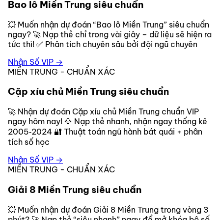
Bao lô Miền Trung siêu chuẩn
💥 Muốn nhận dự đoán “Bao lô Miền Trung” siêu chuẩn
ngay? 🚀 Nạp thẻ chỉ trong vài giây – dữ liệu sẽ hiện ra
tức thì! ✅ Phân tích chuyên sâu bởi đội ngũ chuyên
Nhận Số VIP →
MIỀN TRUNG - CHUẨN XÁC
Cặp xíu chủ Miền Trung siêu chuẩn
🚀 Nhận dự đoán Cặp xíu chủ Miền Trung chuẩn VIP
ngay hôm nay! 💎 Nạp thẻ nhanh, nhận ngay thống kê
2005‑2024 🔐 Thuật toán ngũ hành bát quái + phân
tích số học
Nhận Số VIP →
MIỀN TRUNG - CHUẨN XÁC
Giải 8 Miền Trung siêu chuẩn
💥 Muốn nhận dự đoán Giải 8 Miền Trung trong vòng 3
phút? 🚀 Nạp thẻ “siêu nhanh” ngay để mở khóa bộ số