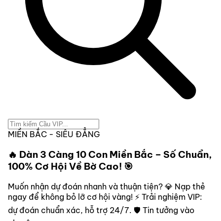
MIỀN BẮC - SIÊU ĐẲNG
🔥 Dàn 3 Càng 10 Con Miền Bắc – Số Chuẩn,
100% Cơ Hội Về Bờ Cao! 🎯
Muốn nhận dự đoán nhanh và thuận tiện? 💎 Nạp thẻ
ngay để không bỏ lỡ cơ hội vàng! ⚡️ Trải nghiệm VIP:
dự đoán chuẩn xác, hỗ trợ 24/7. 🛡️ Tin tưởng vào