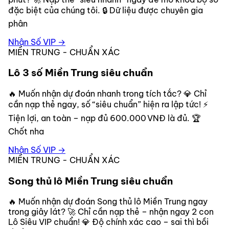
đặc biệt của chúng tôi. 🔒 Dữ liệu được chuyên gia
phân
Nhận Số VIP →
MIỀN TRUNG - CHUẨN XÁC
Lô 3 số Miền Trung siêu chuẩn
🔥 Muốn nhận dự đoán nhanh trong tích tắc? 💎 Chỉ
cần nạp thẻ ngay, số “siêu chuẩn” hiện ra lập tức! ⚡
Tiện lợi, an toàn – nạp đủ 600.000 VNĐ là đủ. 🏆
Chốt nha
Nhận Số VIP →
MIỀN TRUNG - CHUẨN XÁC
Song thủ lô Miền Trung siêu chuẩn
🔥 Muốn nhận dự đoán Song thủ lô Miền Trung ngay
trong giây lát? 🚀 Chỉ cần nạp thẻ – nhận ngay 2 con
Lô Siêu VIP chuẩn! 💎 Độ chính xác cao – sai thì bồi