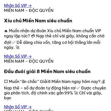
Nhận Số VIP →
MIỀN NAM - ĐỘC QUYỀN
Xíu chủ Miền Nam siêu chuẩn
🔥 Muốn nhận dự đoán Xíu chủ Miền Nam chuẩn VIP
ngay lập tức? 💳 Nạp thẻ chỉ vài giây, không cần chờ
đợi! ✅ Dễ dàng chia vốn, tăng cơ hội thắng lớn mỗi
ngày. 🚀
Nhận Số VIP →
MIỀN NAM - ĐỘC QUYỀN
Đầu đuôi giải 8 Miền Nam siêu chuẩn
💥 Muốn “ăn chắc” Giải 8 Miền Nam ngay hôm nay? 💰
Nạp thẻ – số dự đoán tự động hiện ra! ✅ Được chuyên
gia phân tích, độ chính xác gần 99% 🚀 Chỉ vài giây,
bạn
Nhận Số VIP →