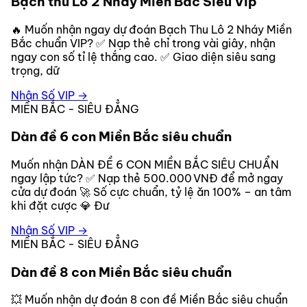
Bạch thu Lô 2 Nháy Miền Bắc Siêu Víp
🔥 Muốn nhận ngay dự đoán Bạch Thu Lô 2 Nháy Miền
Bắc chuẩn VIP? ✅ Nạp thẻ chỉ trong vài giây, nhận
ngay con số tỉ lệ thắng cao. ✅ Giao diện siêu sang
trọng, dữ
Nhận Số VIP →
MIỀN BẮC - SIÊU ĐẲNG
Dàn đề 6 con Miền Bắc siêu chuẩn
Muốn nhận DÀN ĐỀ 6 CON MIỀN BẮC SIÊU CHUẨN
ngay lập tức? ✅ Nạp thẻ 500.000 VNĐ để mở ngay
cửa dự đoán 🚀 Số cực chuẩn, tỷ lệ ăn 100% – an tâm
khi đặt cược 💎 Đư
Nhận Số VIP →
MIỀN BẮC - SIÊU ĐẲNG
Dàn đề 8 con Miền Bắc siêu chuẩn
💥 Muốn nhận dự đoán 8 con đề Miền Bắc siêu chuẩn