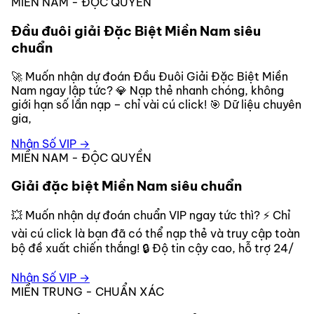
MIỀN NAM - ĐỘC QUYỀN
Đầu đuôi giải Đặc Biệt Miền Nam siêu
chuẩn
🚀 Muốn nhận dự đoán Đầu Đuôi Giải Đặc Biệt Miền
Nam ngay lập tức? 💎 Nạp thẻ nhanh chóng, không
giới hạn số lần nạp – chỉ vài cú click! 🎯 Dữ liệu chuyên
gia,
Nhận Số VIP →
MIỀN NAM - ĐỘC QUYỀN
Giải đặc biệt Miền Nam siêu chuẩn
💥 Muốn nhận dự đoán chuẩn VIP ngay tức thì? ⚡️ Chỉ
vài cú click là bạn đã có thể nạp thẻ và truy cập toàn
bộ đề xuất chiến thắng! 🔒 Độ tin cậy cao, hỗ trợ 24/
Nhận Số VIP →
MIỀN TRUNG - CHUẨN XÁC